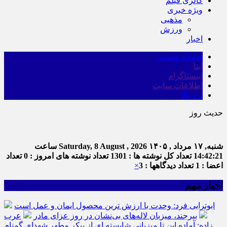
گالری فیلم
ویژه خبری
مذهبی
ورزش
اخبار
صفحه نخست
ایتا
اینستاگرام
اطلاعات سایت
برو بالا
حدیث روز
ا
شنبه, ۱۷ مرداد , ۱۴۰۵
Saturday, 8 August , 2026
ساعت
14:42:21
تعداد کل نوشته ها : 1301
تعداد نوشته های امروز : 0
تعداد
اعضا : 1
تعداد دیدگاهها : 3
×
اخبار مهم
ابوترابی فرد: وحدت با ارزش ترین محصول ایمان و عمل است
بیرجند، میزبان لاله‌های بی‌نشان در روز عزای مادر
عرب
زاده: آماده این تا میزبانی شایسته ای از پیکر مطهر شهدای گمنام