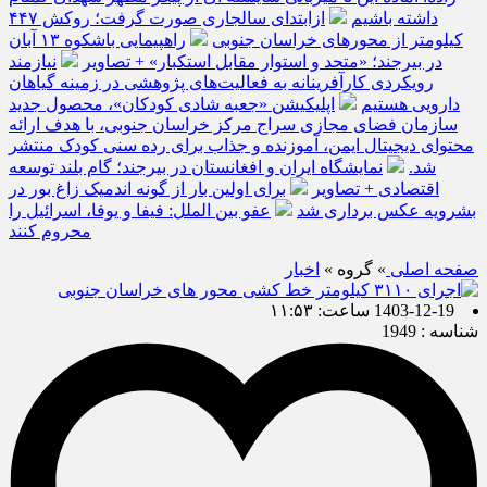
داشته باشیم
ازابتدای سالجاری صورت گرفت؛ روکش ۴۴۷
کیلومتر از محورهای خراسان جنوبی
راهپیمایی باشکوه ۱۳ آبان
در بیرجند؛ «متحد و استوار مقابل استکبار» + تصاویر
نیازمند
رویکردی کارآفرینانه به فعالیت‌های پژوهشی در زمینه گیاهان
دارویی هستیم
اپلیکیشن «جعبه شادی کودکان»، محصول جدید
سازمان فضای مجازی سراج مرکز خراسان جنوبی، با هدف ارائه
محتوای دیجیتال ایمن، آموزنده و جذاب برای رده سنی کودک منتشر
شد.
نمایشگاه ایران و افغانستان در بیرجند؛ گام بلند توسعه
اقتصادی + تصاویر
برای اولین بار از گونه اندمیک زاغ بور در
بشرویه عکس برداری شد
عفو بین الملل: فیفا و یوفا، اسرائیل را
محروم کنند
صفحه اصلی
» گروه »
اخبار
1403-12-19 ساعت: ۱۱:۵۳
شناسه : 1949