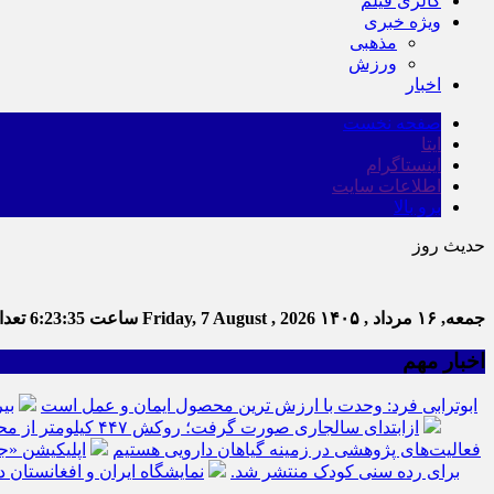
گالری فیلم
ویژه خبری
مذهبی
ورزش
اخبار
صفحه نخست
ایتا
اینستاگرام
اطلاعات سایت
برو بالا
حدیث روز
جمعه, ۱۶ مرداد , ۱۴۰۵
Friday, 7 August , 2026
ساعت
6:23:36
تعداد
اخبار مهم
ابوترابی فرد: وحدت با ارزش ترین محصول ایمان و عمل است
بی
ازابتدای سالجاری صورت گرفت؛ روکش ۴۴۷ کیلومتر از محورهای خراسان جنوبی
فعالیت‌های پژوهشی در زمینه گیاهان دارویی هستیم
اپلیکیشن «ج
برای رده سنی کودک منتشر شد.
نمایشگاه ایران و افغانستان د