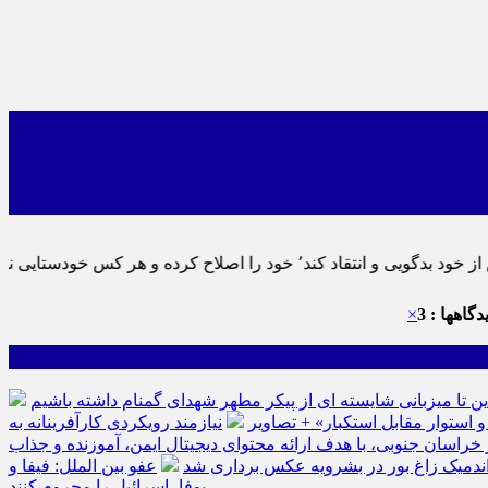
 پس به تحقیق خویش را تباه نموده است.
گاهها : 3
×
ین تا میزبانی شایسته ای از پیکر مطهر شهدای گمنام داشته باشیم
نیازمند رویکردی کارآفرینانه به
سان جنوبی، با هدف ارائه محتوای دیجیتال ایمن، آموزنده و جذاب
ه اندمیک زاغ بور در بشرویه عکس برداری شد
عفو بین الملل: فیفا و
یوفا، اسرائیل را محروم کنند