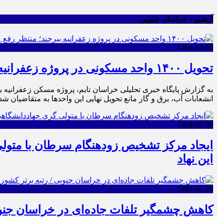
آرشیو » خراسان جنوبی
1404-03-05
تحویل ۱۴۰۰ واحد مسکونی در پروژه زعفرانیه بیرجند؛ منتظر رفع مشکلات انشعابات
انشعابات آب، برق و گاز مانع تحویل نهایی این واحدها به متقاضیان 
1404-02-30
ایجاد مرکز تشخیص زودهنگام سرطان با متول
این نهاد
1404-02-28
کاهش چشمگیر تلفات جاده‌ای در خراسان جنو