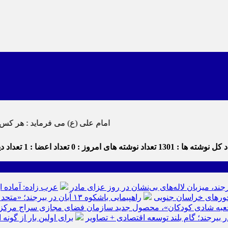
امام علی (ع) می فرماید : هر کس از خود بدگویی و انتقاد کند٬ خود را اصلاح کرده و هر کس خودستایی نماید٬
 کل نوشته ها : 1301
تعداد نوشته های امروز : 0
تعداد اعضا : 1
تعداد دید
رجند، میزبان لاله‌های بی‌نشان در روز عزای مادر
عرب زاده: آماده ا
راهپیمایی باشکوه ۱۳ آبان در بیرجند؛ «متحد و استوار مقابل استکبار» + تصاویر
عبه شادی کودکان»، محصول جدید سازمان فضای مجازی سراج مرکز خرا
ر بیرجند؛ گام بلند توسعه اقتصادی + تصاویر
برای اولین بار از گون