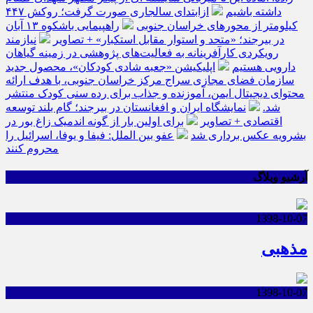
داشته باشیم
ازابتدای سالجاری صورت گرفت؛ روکش ۴۴۷
کیلومتر از محورهای خراسان جنوبی
راهپیمایی باشکوه ۱۳ آبان
در بیرجند؛ «متحد و استوار مقابل استکبار» + تصاویر
نیازمند
رویکردی کارآفرینانه به فعالیت‌های پژوهشی در زمینه گیاهان
دارویی هستیم
اپلیکیشن «جعبه شادی کودکان»، محصول جدید
سازمان فضای مجازی سراج مرکز خراسان جنوبی، با هدف ارائه
محتوای دیجیتال ایمن، آموزنده و جذاب برای رده سنی کودک منتشر
شد.
نمایشگاه ایران و افغانستان در بیرجند؛ گام بلند توسعه
اقتصادی + تصاویر
برای اولین بار از گونه اندمیک زاغ بور در
بشرویه عکس برداری شد
عفو بین الملل: فیفا و یوفا، اسرائیل را
محروم کنند
آرشیو وبلاگ
1398-10-07
مذهبی
1398-10-07