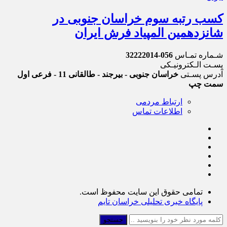
کسب رتبه سوم خراسان جنوبی در
شانزدهمین المپیاد فرش ایران
شـماره تمـاس
056-32222014
پسـت الـکترونیـکی
آدرس پسـتی
خراسان جنوبی - بیرجند - طالقانی 11 - فرعی اول
سمت چپ
ارتباط مردمی
اطلاعات تماس
تمامی حقوق این سایت محفوظ است.
پایگاه خبری تحلیلی خراسان تایم
جستجو