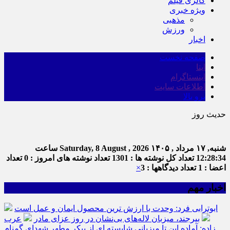
گالری فیلم
ویژه خبری
مذهبی
ورزش
اخبار
صفحه نخست
ایتا
اینستاگرام
اطلاعات سایت
برو بالا
حدیث روز
شنبه, ۱۷ مرداد , ۱۴۰۵
Saturday, 8 August , 2026
ساعت
12:28:34
تعداد کل نوشته ها : 1301
تعداد نوشته های امروز : 0
تعداد
اعضا : 1
تعداد دیدگاهها : 3
×
اخبار مهم
ابوترابی فرد: وحدت با ارزش ترین محصول ایمان و عمل است
بیرجند، میزبان لاله‌های بی‌نشان در روز عزای مادر
عرب
زاده: آماده این تا میزبانی شایسته ای از پیکر مطهر شهدای گمنام