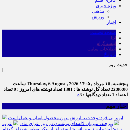
گالری فیلم
ویژه خبری
مذهبی
ورزش
اخبار
صفحه نخست
ایتا
اینستاگرام
اطلاعات سایت
برو بالا
حدیث روز
امام علی (ع) می فر
پنجشنبه, ۱۵ مرداد , ۱۴۰۵
Thursday, 6 August , 2026
ساعت
22:06:00
تعداد کل نوشته ها : 1301
تعداد نوشته های امروز : 0
تعداد
اعضا : 1
تعداد دیدگاهها : 3
×
اخبار مهم
ابوترابی فرد: وحدت با ارزش ترین محصول ایمان و عمل است
بیرجند، میزبان لاله‌های بی‌نشان در روز عزای مادر
عرب
زاده: آماده این تا میزبانی شایسته ای از پیکر مطهر شهدای گمنام