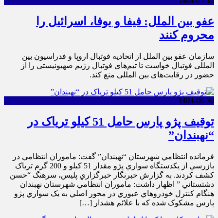
1404-07-10
عفو بین الملل: فیفا و یوفا، اسرائیل را
محروم کنند
سازمان عفو بین الملل از اتحادیه فوتبال اروپا و فدراسیون بین
المللی فوتبال خواست تا تیم‌های فوتبال رژیم صهیونیستی را از
حضور در رقابت‌های بین المللی منع کند.
1404-06-30
توقيف پژو پارس حامل 51 کيلو ترياک در
“نهبندان”
فرمانده انتظامي شهرستان “نهبندان” گفت: ماموران انتظامي در
بازرسي از يکدستگاه سواري پژو مقدار 51 کيلو و 200 گرم ترياک
کشف کردند. به گزارش خبرنگار خبرگزاري پليس، سرهنگ “حسن
دشتستاني ” اظهار داشت: ماموران انتظامي شهرستان نهبندان
هنگام کنترل خودروهاي عبوري در محور اصلي به يک سواري پژو
پارس مشکوک شده که با علائم هشدار […]