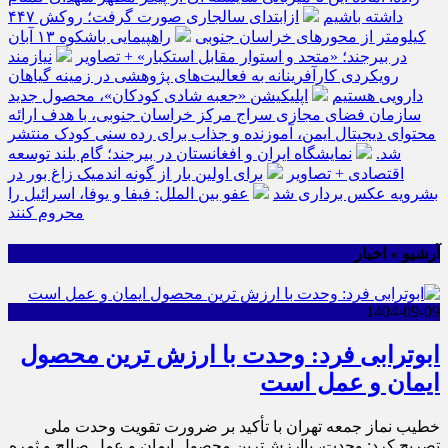
داشته باشیم
ازابتدای سالجاری صورت گرفت؛ روکش ۴۴۷
کیلومتر از محورهای خراسان جنوبی
راهپیمایی باشکوه ۱۳ آبان
در بیرجند؛ «متحد و استوار مقابل استکبار» + تصاویر
نیازمند
رویکردی کارآفرینانه به فعالیت‌های پژوهشی در زمینه گیاهان
دارویی هستیم
اپلیکیشن «جعبه شادی کودکان»، محصول جدید
سازمان فضای مجازی سراج مرکز خراسان جنوبی، با هدف ارائه
محتوای دیجیتال ایمن، آموزنده و جذاب برای رده سنی کودک منتشر
شد.
نمایشگاه ایران و افغانستان در بیرجند؛ گام بلند توسعه
اقتصادی + تصاویر
برای اولین بار از گونه اندمیک زاغ بور در
بشرویه عکس برداری شد
عفو بین الملل: فیفا و یوفا، اسرائیل را
محروم کنند
آرشیو » اخبار
1404-09-09
ابوترابی فرد: وحدت با ارزش ترین محصول
ایمان و عمل است
خطیب نماز جمعه تهران با تأکید بر ضرورت تقویت وحدت ملی
تصریح کرد: وحدت، باارزش‌ترین محصول ایمان و عمل صالح و ثمره