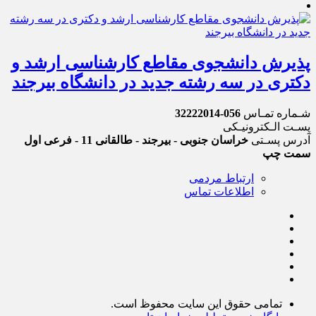
پذیرش دانشجوی مقاطع کارشناسی ارشد و
دکتری در سه رشته جدید در دانشگاه بیرجند
شـماره تمـاس
056-32222014
پسـت الـکترونیـکی
آدرس پسـتی
خراسان جنوبی - بیرجند - طالقانی 11 - فرعی اول
سمت چپ
ارتباط مردمی
اطلاعات تماس
تمامی حقوق این سایت محفوظ است.