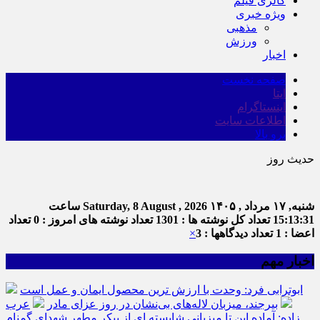
گالری فیلم
ویژه خبری
مذهبی
ورزش
اخبار
صفحه نخست
ایتا
اینستاگرام
اطلاعات سایت
برو بالا
حدیث روز
امام علی 
شنبه, ۱۷ مرداد , ۱۴۰۵
Saturday, 8 August , 2026
ساعت
15:13:31
تعداد کل نوشته ها : 1301
تعداد نوشته های امروز : 0
تعداد
اعضا : 1
تعداد دیدگاهها : 3
×
اخبار مهم
ابوترابی فرد: وحدت با ارزش ترین محصول ایمان و عمل است
بیرجند، میزبان لاله‌های بی‌نشان در روز عزای مادر
عرب
زاده: آماده این تا میزبانی شایسته ای از پیکر مطهر شهدای گمنام