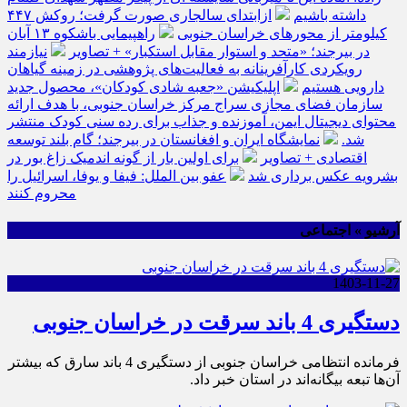
داشته باشیم
ازابتدای سالجاری صورت گرفت؛ روکش ۴۴۷
کیلومتر از محورهای خراسان جنوبی
راهپیمایی باشکوه ۱۳ آبان
در بیرجند؛ «متحد و استوار مقابل استکبار» + تصاویر
نیازمند
رویکردی کارآفرینانه به فعالیت‌های پژوهشی در زمینه گیاهان
دارویی هستیم
اپلیکیشن «جعبه شادی کودکان»، محصول جدید
سازمان فضای مجازی سراج مرکز خراسان جنوبی، با هدف ارائه
محتوای دیجیتال ایمن، آموزنده و جذاب برای رده سنی کودک منتشر
شد.
نمایشگاه ایران و افغانستان در بیرجند؛ گام بلند توسعه
اقتصادی + تصاویر
برای اولین بار از گونه اندمیک زاغ بور در
بشرویه عکس برداری شد
عفو بین الملل: فیفا و یوفا، اسرائیل را
محروم کنند
آرشیو » اجتماعی
1403-11-27
دستگیری 4 باند سرقت در خراسان جنوبی
فرمانده انتظامی خراسان جنوبی از دستگیری 4 باند سارق که بیشتر
آن‌ها تبعه بیگانه‌اند در استان خبر داد.