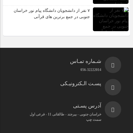
۷ نفر از دانشجویان دانشگاه پیام نور خراسان
جنوبی در جمع برترین های قرآنی
شـماره تمـاس
056-32222014
پسـت الـکترونیـکی
آدرس پسـتی
خراسان جنوبی - بیرجند - طالقانی 11 - فرعی اول
سمت چپ