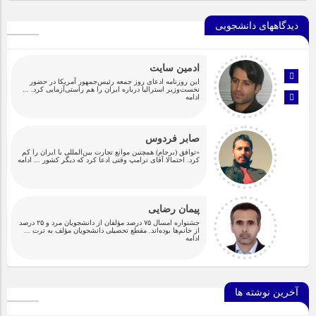
دیدگاههای دانشجویی
ادمین سایت
این روزنامه ادعای روز جمعه رئیس‌جمهور آمریکا در حضور
نخست‌وزیر استرالیا درباره ایران را هم راستی‌آزمایی کرد.
...
ادامه
صابر فردوس
«توافق (برجام) همچنین موانع تجارت بین‌المللی با ایران را کم
کرد. احتمالا آقای ترامپ وقتی ادعا کرد که دیگر کشور
... ادامه
پیمان رضایی
جشنواره امسال ۷۵ درصد مؤلفان از دانشجویان مرد و ۲۵ درصد
از خانم‌ها بوده‌اند. مقطع تحصیلی دانشجویان مؤلف به ترت
...
ادامه
آخرین نوشته ها