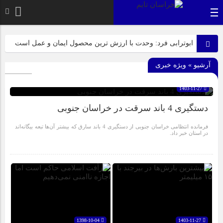
ابوترابی فرد: وحدت با ارزش ترین محصول ایمان و عمل است
بیرجند، میزبان لاله‌های بی‌نشان در روز عزای مادر
آرشیو » ویژه خبری
عرب زاده: آماده این تا میزبانی شایسته ای از پیکر مطهر شهدای
گمنام داشته باشیم
1403-11-27
دستگیری 4 باند سرقت در خراسان جنوبی
ازابتدای سالجاری صورت گرفت؛ روکش ۴۴۷ کیلومتر از
محورهای خراسان جنوبی
فرمانده انتظامی خراسان جنوبی از دستگیری 4 باند سارق که بیشتر آن‌ها تبعه بیگانه‌اند
در استان خبر داد.
راهپیمایی باشکوه ۱۳ آبان در بیرجند؛ «متحد و استوار مقابل
استکبار» + تصاویر
نیازمند رویکردی کارآفرینانه به فعالیت‌های پژوهشی در زمینه
گیاهان دارویی هستیم
1398-10-04
1403-11-27