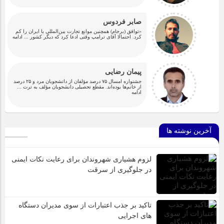
صابر فردوس
«توافق (برجام) همچنین موانع تجارت بین‌المللی با ایران را کم
کرد. احتمالا آقای ترامپ وقتی ادعا کرد که دیگر کشور
... ادامه
پیمان رضایی
جشنواره امسال ۷۵ درصد مؤلفان از دانشجویان مرد و ۲۵ درصد
از خانم‌ها بوده‌اند. مقطع تحصیلی دانشجویان مؤلف به ترت
...
ادامه
آخرین نوشته ها
لزوم هشیاری شهروندان برای رعایت نکات ایمنی
در جلوگیری از سرقت
تاکید بر جذب اعتبارات از سوی مدیران دستگاه
های اجرایی