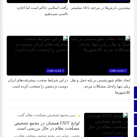
اپلیکیشن «جعبه شادی کودکان»، محصول جدید سازمان فضای
بیشترین بارش‌ها در بیرجند با ۱۵ میلیمتر
رأفت اسلامی حاکم است اما اجازه
مجازی سراج مرکز خراسان جنوبی، با هدف ارائه محتوای دیجیتال
ناامنی نمی‌دهیم
ایمن، آموزنده و جذاب برای رده سنی کودک منتشر شد.
نمایشگاه ایران و افغانستان در بیرجند؛ گام بلند توسعه اقتصادی +
تصاویر
برای اولین بار از گونه اندمیک زاغ بور در بشرویه عکس برداری
شد
1398-10-04
1398-10-04
عفو بین الملل: فیفا و یوفا، اسرائیل را محروم کنند
ایجاد نظام شهرنشینی بر پایه حمل و نقل
در این شرایط سخت، پیشرفت‌های ایران
ریلی تنها راه‌حل مشکلات مردم
دوست و دشمن را متعجب کرده است
صفحه نخست
کلانشهرها
ایتا
دبیر مجمع تشخیص مصلحت نظام گفت:
اینستاگرام
لوایح FATF همچنان در مجمع تشخیص
مصلحت نظام در حال بررسی است
اطلاعات سایت
محسن رضایی دبیر مجمع تشخیص مصلحت نظام، در