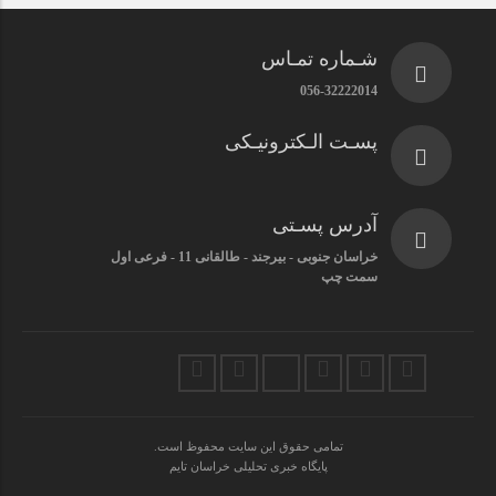
شـماره تمـاس
056-32222014
پسـت الـکترونیـکی
آدرس پسـتی
خراسان جنوبی - بیرجند - طالقانی 11 - فرعی اول
سمت چپ
تمامی حقوق این سایت محفوظ است.
پایگاه خبری تحلیلی خراسان تایم