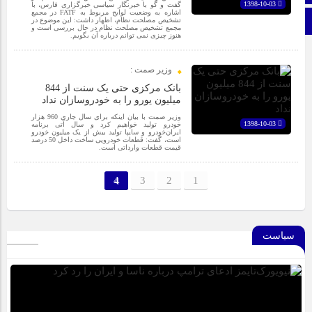
1398-10-03
گفت و گو با خبرنگار سیاسی خبرگزاری فارس، با
اشاره به وضعیت لوایح مربوط به FATF در مجمع
برو بالا
تشخیص مصلحت نظام، اظهار داشت: این موضوع در
مجمع تشخیص مصلحت نظام در حال بررسی است و
هنوز چیزی نمی توانم درباره آن بگویم.
وزیر صمت :
بانک مرکزی حتی یک سنت از 844
میلیون یورو را به خودروسازان نداد
وزیر صمت با بیان اینکه برای سال جاری 960 هزار
1398-10-03
خودرو تولید خواهیم کرد و سال آتی برنامه
ایران‌خودرو و سایپا تولید بیش از یک میلیون خودرو
است، گفت: قطعات خودرویی ساخت داخل 50 درصد
قیمت قطعات وارداتی است.
4
3
2
1
سیاست