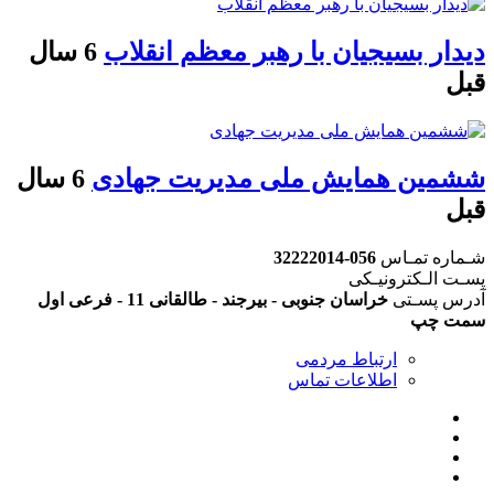
دیدار بسیجیان با رهبر معظم انقلاب
6 سال
قبل
ششمین همایش ملی مدیریت جهادی
6 سال
قبل
شـماره تمـاس
056-32222014
پسـت الـکترونیـکی
آدرس پسـتی
خراسان جنوبی - بیرجند - طالقانی 11 - فرعی اول
سمت چپ
ارتباط مردمی
اطلاعات تماس