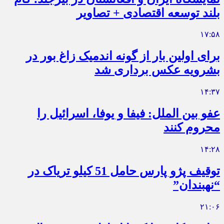
بلند توسعه اقتصادی + تصاویر
۱۷:۵۸
برای اولین بار از گونه اندمیک زاغ بور در
بشرویه عکس برداری شد
۱۴:۳۷
عفو بین الملل: فیفا و یوفا، اسرائیل را
محروم کنند
۱۴:۲۸
توقيف پژو پارس حامل 51 کيلو ترياک در
“نهبندان”
۲۱:۰۶