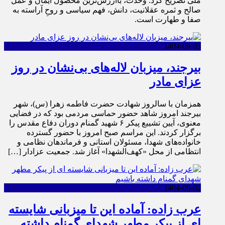
ملی تصریح کرد: وحدت، باارزش‌ترین محصول ایمان و عمل
صالح و ثمره عقلانیت، دانش، فهم سیاسی و روحِ آراسته به
صفا و طهارت است.
1404-09-03
بیرجند، میزبان لاله‌های بی‌نشان در روز
عزای مادر
همزمان با سالروز شهادت حضرت فاطمه زهرا (س)، شهر
بیرجند امروز شاهد حضور حماسی مردمی بود که در فضایی
معنوی، آیین تشییع پیکر ۶ شهید گمنام دوران دفاع مقدس را
برگزار کردند. این مراسم صبح امروز با حضور گسترده
خانواده‌های شهدا، مسئولان استانی و فرماندهان نظامی و
انتظامی از محل «کهف‌الشهدا» آغاز شد. جمعیت عزادار […]
1404-09-02
عرب زاده: آماده این تا میزبانی شایسته
ای از پیکر مطهر شهدای گمنام داشته