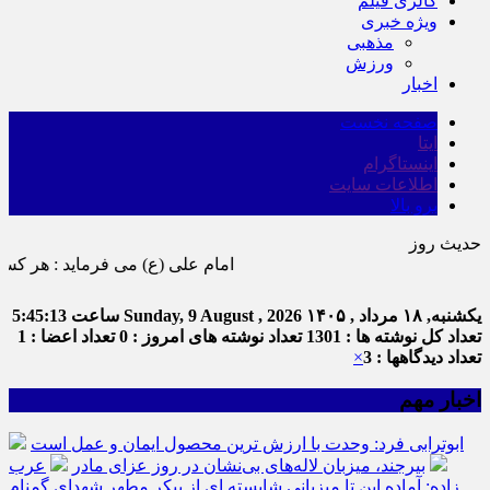
گالری فیلم
ویژه خبری
مذهبی
ورزش
اخبار
صفحه نخست
ایتا
اینستاگرام
اطلاعات سایت
برو بالا
حدیث روز
امام علی (ع) می فرماید : هر کس از خود بدگویی و انتقاد کند٬ خود را اصلاح کرده و هر کس خودستایی نماید٬ پ
یکشنبه, ۱۸ مرداد , ۱۴۰۵
Sunday, 9 August , 2026
ساعت
5:45:14
تعداد کل نوشته ها : 1301
تعداد نوشته های امروز : 0
تعداد اعضا : 1
تعداد دیدگاهها : 3
×
اخبار مهم
ابوترابی فرد: وحدت با ارزش ترین محصول ایمان و عمل است
بیرجند، میزبان لاله‌های بی‌نشان در روز عزای مادر
عرب
زاده: آماده این تا میزبانی شایسته ای از پیکر مطهر شهدای گمنام