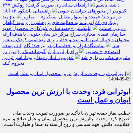
داشته باشیم
ازابتدای سالجاری صورت گرفت؛ روکش ۴۴۷
کیلومتر از محورهای خراسان جنوبی
راهپیمایی باشکوه ۱۳ آبان
در بیرجند؛ «متحد و استوار مقابل استکبار» + تصاویر
نیازمند
رویکردی کارآفرینانه به فعالیت‌های پژوهشی در زمینه گیاهان
دارویی هستیم
اپلیکیشن «جعبه شادی کودکان»، محصول جدید
سازمان فضای مجازی سراج مرکز خراسان جنوبی، با هدف ارائه
محتوای دیجیتال ایمن، آموزنده و جذاب برای رده سنی کودک منتشر
شد.
نمایشگاه ایران و افغانستان در بیرجند؛ گام بلند توسعه
اقتصادی + تصاویر
برای اولین بار از گونه اندمیک زاغ بور در
بشرویه عکس برداری شد
عفو بین الملل: فیفا و یوفا، اسرائیل را
محروم کنند
1404-09-09
ابوترابی فرد: وحدت با ارزش ترین محصول
ایمان و عمل است
خطیب نماز جمعه تهران با تأکید بر ضرورت تقویت وحدت ملی
تصریح کرد: وحدت، باارزش‌ترین محصول ایمان و عمل صالح و ثمره
عقلانیت، دانش، فهم سیاسی و روحِ آراسته به صفا و طهارت است.