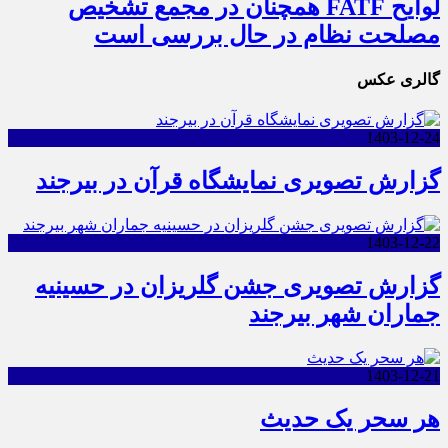
لوایح FATF همچنان در مجمع تشخیص
مصلحت نظام در حال بررسی است
گالری عکس
1403-12-24
گزارش تصویری نمایشگاه قرآن در بیرجند
1403-12-22
گزارش تصویری جشن گلریزان در حسینیه
جماران شهر بیرجند
1403-12-21
هر سحر یک حدیث