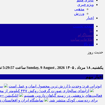
گالری فیلم
ویژه خبری
مذهبی
ورزش
اخبار
صفحه نخست
ایتا
اینستاگرام
اطلاعات سایت
برو بالا
حدیث روز
یکشنبه, ۱۸ مرداد , ۱۴۰۵
Sunday, 9 August , 2026
ساعت
5:29:58
تع
اخبار مهم
ابوترابی فرد: وحدت با ارزش ترین محصول ایمان و عمل است
بی
ازابتدای سالجاری صورت گرفت؛ روکش ۴۴۷ کیلومتر از محورهای خراسان جنوبی
فعالیت‌های پژوهشی در زمینه گیاهان دارویی هستیم
اپلیکیشن «ج
برای رده سنی کودک منتشر شد.
نمایشگاه ایران و افغانستان د