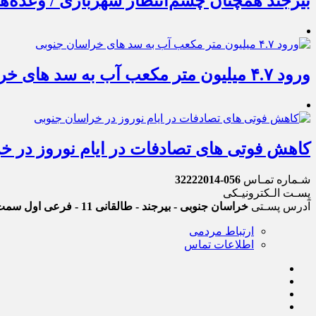
بیرجند همچنان چشم‌انتظار شهربازی / وعده‌
ورود ۴.۷ میلیون متر مکعب آب به سد های خراسان جنوبی
کاهش فوتی های تصادفات در ایام نوروز در خ
شـماره تمـاس
056-32222014
پسـت الـکترونیـکی
آدرس پسـتی
خراسان جنوبی - بیرجند - طالقانی 11 - فرعی اول سمت چپ
ارتباط مردمی
اطلاعات تماس