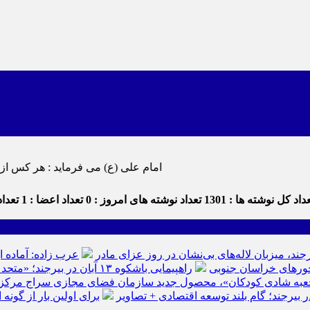
امام علی (ع) می فرماید : هر کس از خود بدگویی و انتقاد کند٬ خود را اصلاح کرده و هر کس خودستایی نماید٬ پس
داد کل نوشته ها : 1301
تعداد نوشته های امروز : 0
تعداد اعضا : 1
تعداد 
رجند، میزبان لاله‌های بی‌نشان در روز عزای مادر
عرب زاده: آماده ا
راهپیمایی باشکوه ۱۳ آبان در بیرجند؛ «متحد و استوار مقابل استکبار» + تصاویر
عبه شادی کودکان»، محصول جدید سازمان فضای مجازی سراج مرکز خرا
ر بیرجند؛ گام بلند توسعه اقتصادی + تصاویر
برای اولین بار از گون