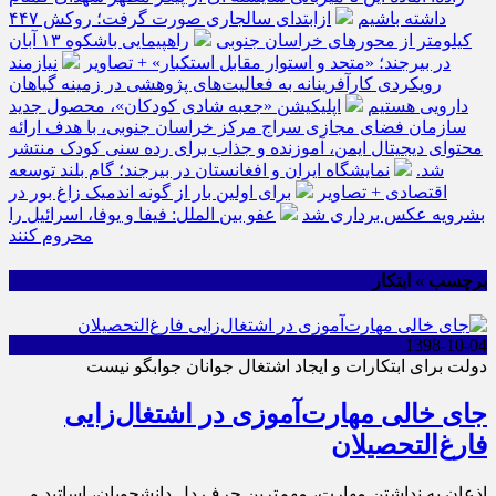
داشته باشیم
ازابتدای سالجاری صورت گرفت؛ روکش ۴۴۷
کیلومتر از محورهای خراسان جنوبی
راهپیمایی باشکوه ۱۳ آبان
در بیرجند؛ «متحد و استوار مقابل استکبار» + تصاویر
نیازمند
رویکردی کارآفرینانه به فعالیت‌های پژوهشی در زمینه گیاهان
دارویی هستیم
اپلیکیشن «جعبه شادی کودکان»، محصول جدید
سازمان فضای مجازی سراج مرکز خراسان جنوبی، با هدف ارائه
محتوای دیجیتال ایمن، آموزنده و جذاب برای رده سنی کودک منتشر
شد.
نمایشگاه ایران و افغانستان در بیرجند؛ گام بلند توسعه
اقتصادی + تصاویر
برای اولین بار از گونه اندمیک زاغ بور در
بشرویه عکس برداری شد
عفو بین الملل: فیفا و یوفا، اسرائیل را
محروم کنند
برچسب » ابتکار
1398-10-04
دولت برای ابتکارات و ایجاد اشتغال جوانان جوابگو نیست
جای خالی مهارت‌آموزی در اشتغال‌زایی
فارغ‌التحصیلان
اذعان به نداشتن مهارت، مهم‌ترین حرف دل دانشجویان، اساتید و