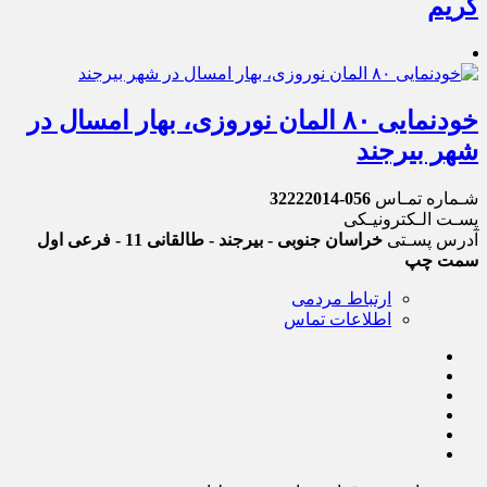
کریم
خودنمایی ۸۰ المان نوروزی، بهار امسال در
شهر بیرجند
شـماره تمـاس
056-32222014
پسـت الـکترونیـکی
آدرس پسـتی
خراسان جنوبی - بیرجند - طالقانی 11 - فرعی اول
سمت چپ
ارتباط مردمی
اطلاعات تماس