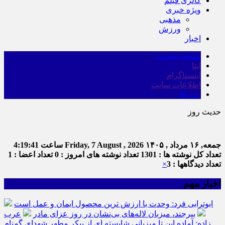
گالری فیلم
ویژه خبری
مذهبی
ورزش
اخبار
صفحه نخست
ایتا
اینستاگرام
اطلاعات سایت
برو بالا
حدیث روز
جمعه, ۱۶ مرداد , ۱۴۰۵
Friday, 7 August , 2026
ساعت
4:19:42
تعداد کل نوشته ها : 1301
تعداد نوشته های امروز : 0
تعداد اعضا : 1
تعداد دیدگاهها : 3
×
اخبار مهم
ابوترابی فرد: وحدت با ارزش ترین محصول ایمان و عمل است
بیرجند، میزبان لاله‌های بی‌نشان در روز عزای مادر
عرب
زاده: آماده این تا میزبانی شایسته ای از پیکر مطهر شهدای گمنام