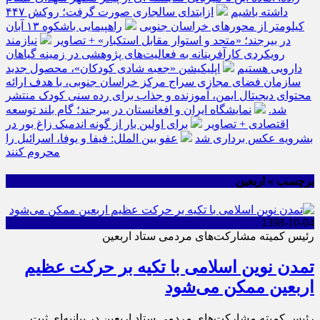
داشته باشیم
ازابتدای سالجاری صورت گرفت؛ روکش ۴۴۷
کیلومتر از محورهای خراسان جنوبی
راهپیمایی باشکوه ۱۳ آبان
در بیرجند؛ «متحد و استوار مقابل استکبار» + تصاویر
نیازمند
رویکردی کارآفرینانه به فعالیت‌های پژوهشی در زمینه گیاهان
دارویی هستیم
اپلیکیشن «جعبه شادی کودکان»، محصول جدید
سازمان فضای مجازی سراج مرکز خراسان جنوبی، با هدف ارائه
محتوای دیجیتال ایمن، آموزنده و جذاب برای رده سنی کودک منتشر
شد.
نمایشگاه ایران و افغانستان در بیرجند؛ گام بلند توسعه
اقتصادی + تصاویر
برای اولین بار از گونه اندمیک زاغ بور در
بشرویه عکس برداری شد
عفو بین الملل: فیفا و یوفا، اسرائیل را
محروم کنند
برچسب » اربعین
1398-10-04
رئیس کمیته مشارکت‌های مردمی ستاد اربعین
تمدن نوین اسلامی با تکیه بر حرکت عظیم
اربعین ممکن می‌شود
رئیس کمیته مشارکت‌های مردمی ستاد اربعین در بیانیه‌ای ثبت