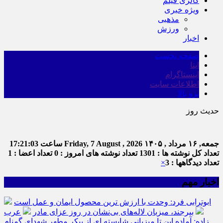
گالری فیلم
ویژه خبری
مذهبی
ورزش
اخبار
صفحه نخست
ایتا
اینستاگرام
اطلاعات سایت
برو بالا
حدیث روز
جمعه, ۱۶ مرداد , ۱۴۰۵
Friday, 7 August , 2026
ساعت
17:21:04
تعداد کل نوشته ها : 1301
تعداد نوشته های امروز : 0
تعداد اعضا : 1
تعداد دیدگاهها : 3
×
اخبار مهم
ابوترابی فرد: وحدت با ارزش ترین محصول ایمان و عمل است
بیرجند، میزبان لاله‌های بی‌نشان در روز عزای مادر
عرب
زاده: آماده این تا میزبانی شایسته ای از پیکر مطهر شهدای گمنام