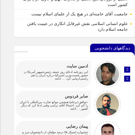
کشور است
جامعیت آقای خامنه‌ای در هیچ یک از علمای اسلام نیست
علوم انسانی اسلامی نقش غیرقابل انکاری در عینیت یافتن
جامعه اسلام دارد
دیدگاههای دانشجویی
ادمین سایت
این روزنامه ادعای روز جمعه رئیس‌جمهور آمریکا در
حضور نخست‌وزیر استرالیا درباره ایران را هم
راستی‌آزمایی کرد.
... ادامه
صابر فردوس
«توافق (برجام) همچنین موانع تجارت بین‌المللی با ایران
را کم کرد. احتمالا آقای ترامپ وقتی ادعا کرد که دیگر
کشور
... ادامه
پیمان رضایی
جشنواره امسال ۷۵ درصد مؤلفان از دانشجویان مرد و