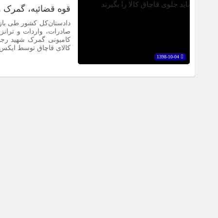
قوه قضائیه، گمرک و س
دادستان‌کل کشور طی باز
صادرات، واردات و تران
کامیونی گمرک شهید رجا
کالای قاچاق توسط ایکس‌
1398-10-04