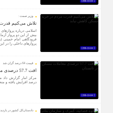
1398-10-04
وزیر صمت :
تلاش می‌کنیم قدرت
اسلامی درباره پروازهای 
بیش از این دو پرواز آزم
فرودگاهی امام خمینی (ره
پروازهای داخلی را در این
1398-10-04
قیمت‌ 64 درصد گران شد
افت 57.7 درصدی معاملات مسکن در تابستان
درصد افزایش یافته و منجر به کاهش 57.7 درص
1398-10-04
دادستان‌کل کشور در بازدی