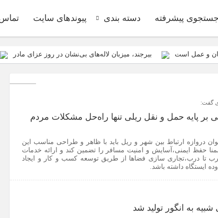
ستجوی پیشرفته
دسته بندی
پیوندهای سایت
تماس ب
مان و عمل است
بیرجند، میزبان لاله‌های بی‌نشان در روز عزای مادر
پیکر مطهر شهدای گمنام داشته باشیم
ازابتدای سالجاری صورت گرفت؛ روکش ۴۴۷ کیلومتر از محورهای 
نیازمند رویکردی کارآفرینانه به فعالیت
ازمان فضای مجازی سراج مرکز خراسان جنوبی، با هدف ارائه محتوای دیجیتا
ی گفت:
ی بر پایه حمل و نقل ریلی تنها راه‌حل مشکلات مردم
د توسعه اقتصادی + تصاویر
برای اولین بار از گونه اندمیک زاغ بور در 
نند
عنوان دروازه ارتباط بین شهر و ریل باید با ظاهر و طراحی مناسب این
نا حفظ ایمنی،‌آسایش و امنیت مسافر را تضمین کند و ارائه خدمات
ب تا درب،‌تجاری سازی فضاها از طریق توسعه کسب و کار و ایجاد
ده ایستگاه داشته باشد.
بیه به انگور تولید شد