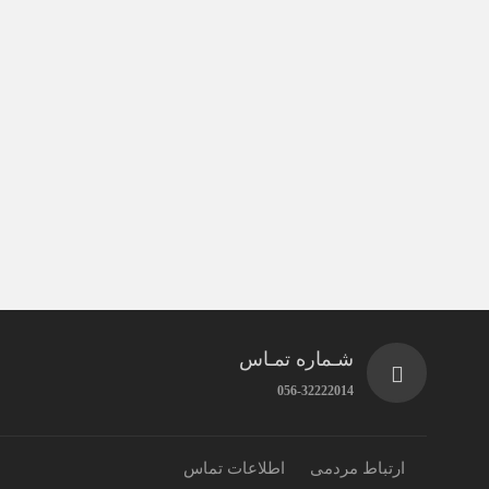
شـماره تمـاس
056-32222014
ارتباط مردمی
اطلاعات تماس