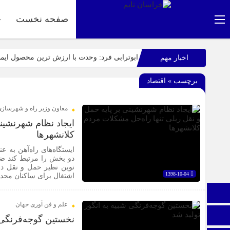
صفحه نخست
ج
ابوترابی فرد: وحدت با ارزش ترین محصول ای
اخبار مهم
عرب زاده: آماده این تا میزبانی شایسته ای از 
برچسب » اقتصاد
راهپیمایی باشکوه ۱۳ آبان در بیرجند؛ «متحد و استوار مقابل استکبار» + تصاویر
اپلیکیشن «جعبه شادی کودکان»، محصول جدید س
معاون وزیر راه و شهرساز
ایجاد نظام شهرنشین
نمایشگاه ایران و افغانستان در بیرجند؛ گام بلن
کلانشهرها
عفو بین الملل: فیفا و یوفا، اسرائیل را محروم ک
ایستگاه‌های راه‌آهن به 
دو بخش را مرتبط کند ضم
نوین نظیر حمل و نقل در
1398-10-04
اشتغال برای ساکنان محدو
صفحه نخست
علم و فن آوری جهان
ایتا
نخستین گوجه‌فرنگی ش