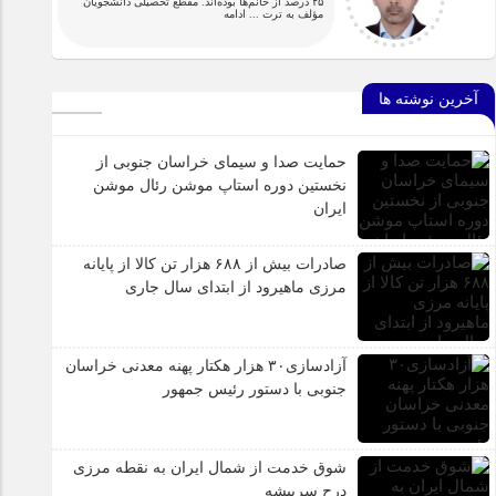
۲۵ درصد از خانم‌ها بوده‌اند. مقطع تحصیلی دانشجویان
مؤلف به ترت
... ادامه
آخرین نوشته ها
حمایت صدا و سیمای خراسان جنوبی از
نخستین دوره استاپ موشن رئال موشن
ایران
صادرات بیش از ۶۸۸ هزار تن کالا از پایانه
مرزی ماهیرود از ابتدای سال جاری
آزادسازی۳۰ هزار هکتار پهنه معدنی خراسان
جنوبی با دستور رئیس جمهور
شوق خدمت از شمال ایران به نقطه مرزی
درح سربیشه