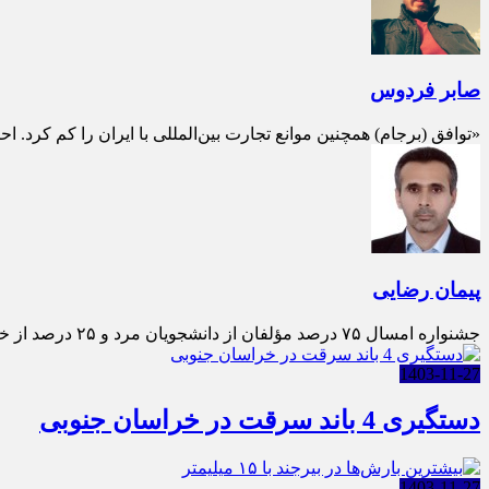
صابر فردوس
«توافق (برجام) همچنین موانع تجارت بین‌المللی با ایران را کم کرد. ا
پیمان رضایی
جشنواره امسال ۷۵ درصد مؤلفان از دانشجویان مرد و ۲۵ درصد از خانم‌ها بوده‌اند. مقطع تحصیلی دانشجویان مؤلف به ترت
1403-11-27
دستگیری 4 باند سرقت در خراسان جنوبی
1403-11-27