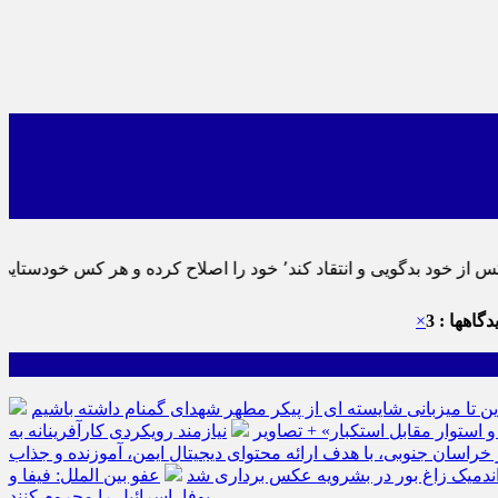
تایی نماید٬ پس به تحقیق خویش را تباه نموده است.
گاهها : 3
×
ین تا میزبانی شایسته ای از پیکر مطهر شهدای گمنام داشته باشیم
نیازمند رویکردی کارآفرینانه به
سان جنوبی، با هدف ارائه محتوای دیجیتال ایمن، آموزنده و جذاب
ه اندمیک زاغ بور در بشرویه عکس برداری شد
عفو بین الملل: فیفا و
یوفا، اسرائیل را محروم کنند