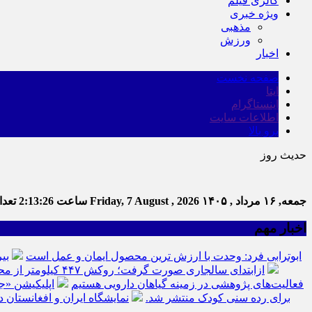
گالری فیلم
ویژه خبری
مذهبی
ورزش
اخبار
صفحه نخست
ایتا
اینستاگرام
اطلاعات سایت
برو بالا
حدیث روز
جمعه, ۱۶ مرداد , ۱۴۰۵
Friday, 7 August , 2026
ساعت
2:13:27
تعداد
اخبار مهم
ابوترابی فرد: وحدت با ارزش ترین محصول ایمان و عمل است
بی
ازابتدای سالجاری صورت گرفت؛ روکش ۴۴۷ کیلومتر از محورهای خراسان جنوبی
فعالیت‌های پژوهشی در زمینه گیاهان دارویی هستیم
اپلیکیشن «ج
برای رده سنی کودک منتشر شد.
نمایشگاه ایران و افغانستان د