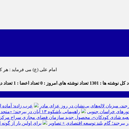
امام علی (ع) می فرماید : هر کس از خود بدگویی و انتقاد کند٬ خود را اصلاح کرده و هر کس خودس
 کل نوشته ها : 1301
تعداد نوشته های امروز : 0
تعداد اعضا : 1
تعداد دید
رجند، میزبان لاله‌های بی‌نشان در روز عزای مادر
عرب زاده: آماده ا
راهپیمایی باشکوه ۱۳ آبان در بیرجند؛ «متحد و استوار مقابل استکبار» + تصاویر
عبه شادی کودکان»، محصول جدید سازمان فضای مجازی سراج مرکز خرا
ر بیرجند؛ گام بلند توسعه اقتصادی + تصاویر
برای اولین بار از گون