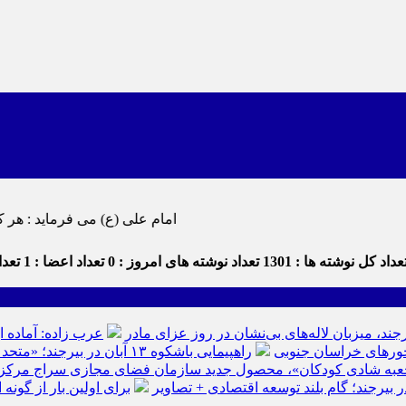
امام علی (ع) می فرماید : هر کس از خود بدگویی و انتقاد کند٬ خود را اصلاح کرده و هر کس خو
داد کل نوشته ها : 1301
تعداد نوشته های امروز : 0
تعداد اعضا : 1
تعداد
رجند، میزبان لاله‌های بی‌نشان در روز عزای مادر
عرب زاده: آماده ا
راهپیمایی باشکوه ۱۳ آبان در بیرجند؛ «متحد و استوار مقابل استکبار» + تصاویر
عبه شادی کودکان»، محصول جدید سازمان فضای مجازی سراج مرکز خرا
ر بیرجند؛ گام بلند توسعه اقتصادی + تصاویر
برای اولین بار از گون