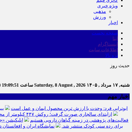
گالری فیلم
ویژه خبری
مذهبی
ورزش
اخبار
صفحه نخست
ایتا
اینستاگرام
اطلاعات سایت
برو بالا
حدیث روز
شنبه, ۱۷ مرداد , ۱۴۰۵
Saturday, 8 August , 2026
ساعت
19:09:52
تع
اخبار مهم
ابوترابی فرد: وحدت با ارزش ترین محصول ایمان و عمل است
بی
ازابتدای سالجاری صورت گرفت؛ روکش ۴۴۷ کیلومتر از محورهای خراسان جنوبی
فعالیت‌های پژوهشی در زمینه گیاهان دارویی هستیم
اپلیکیشن «ج
برای رده سنی کودک منتشر شد.
نمایشگاه ایران و افغانستان د