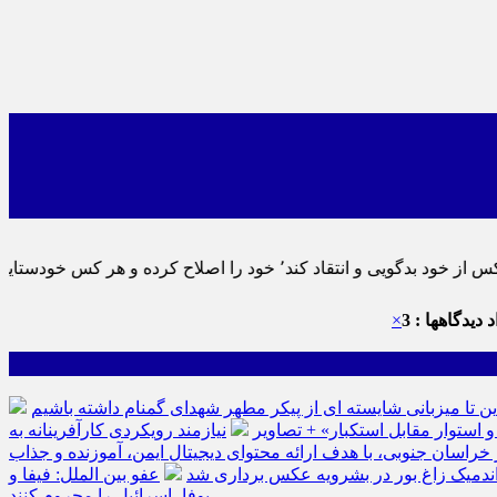
دستایی نماید٬ پس به تحقیق خویش را تباه نموده است.
 دیدگاهها : 3
×
ین تا میزبانی شایسته ای از پیکر مطهر شهدای گمنام داشته باشیم
نیازمند رویکردی کارآفرینانه به
سان جنوبی، با هدف ارائه محتوای دیجیتال ایمن، آموزنده و جذاب
ه اندمیک زاغ بور در بشرویه عکس برداری شد
عفو بین الملل: فیفا و
یوفا، اسرائیل را محروم کنند