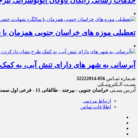
خدمات رسانی رایگان ناوگان اتوبوسرانی بیرج
تعطیلی موزه های خراسان جنوبی همزمان با
آبرسانی به شهر های دارای تنش آبی، به کمک
شـماره تمـاس
056-32222014
پسـت الـکترونیـکی
آدرس پسـتی
خراسان جنوبی - بیرجند - طالقانی 11 - فرعی اول سمت چپ
ارتباط مردمی
اطلاعات تماس