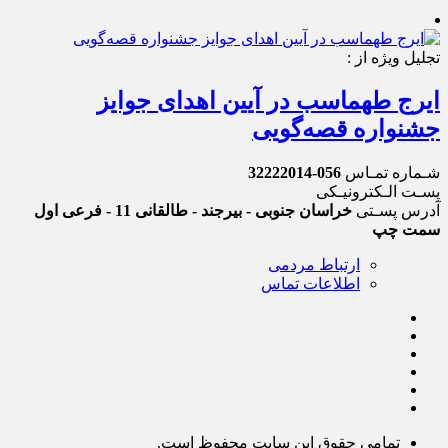
تجلیل ویژه از :
ایرج طهماسب در آیین اهدای جوایز
جشنواره قصه‌گویی
شـماره تمـاس
056-32222014
پسـت الـکترونیـکی
آدرس پسـتی
خراسان جنوبی - بیرجند - طالقانی 11 - فرعی اول
سمت چپ
ارتباط مردمی
اطلاعات تماس
تمامی حقوق این سایت محفوظ است.