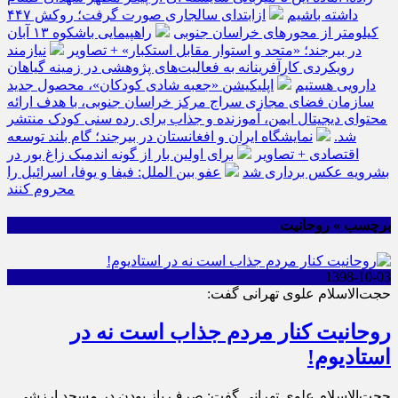
داشته باشیم
ازابتدای سالجاری صورت گرفت؛ روکش ۴۴۷
کیلومتر از محورهای خراسان جنوبی
راهپیمایی باشکوه ۱۳ آبان
در بیرجند؛ «متحد و استوار مقابل استکبار» + تصاویر
نیازمند
رویکردی کارآفرینانه به فعالیت‌های پژوهشی در زمینه گیاهان
دارویی هستیم
اپلیکیشن «جعبه شادی کودکان»، محصول جدید
سازمان فضای مجازی سراج مرکز خراسان جنوبی، با هدف ارائه
محتوای دیجیتال ایمن، آموزنده و جذاب برای رده سنی کودک منتشر
شد.
نمایشگاه ایران و افغانستان در بیرجند؛ گام بلند توسعه
اقتصادی + تصاویر
برای اولین بار از گونه اندمیک زاغ بور در
بشرویه عکس برداری شد
عفو بین الملل: فیفا و یوفا، اسرائیل را
محروم کنند
برچسب » روحانیت
1398-10-03
حجت‌الاسلام علوی تهرانی گفت:
روحانیت کنار مردم جذاب است نه در
استادیوم!
حجت‌الاسلام علوی تهرانی گفت: صِرف باز بودن در مسجد ارزشی