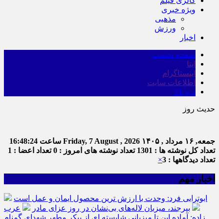
گالری فیلم
ویژه خبری
مذهبی
ورزش
اخبار
صفحه نخست
ایتا
اینستاگرام
اطلاعات سایت
برو بالا
حدیث روز
امام
جمعه, ۱۶ مرداد , ۱۴۰۵
Friday, 7 August , 2026
ساعت
16:48:25
تعداد کل نوشته ها : 1301
تعداد نوشته های امروز : 0
تعداد اعضا : 1
تعداد دیدگاهها : 3
×
اخبار مهم
ابوترابی فرد: وحدت با ارزش ترین محصول ایمان و عمل است
بیرجند، میزبان لاله‌های بی‌نشان در روز عزای مادر
عرب
زاده: آماده این تا میزبانی شایسته ای از پیکر مطهر شهدای گمنام