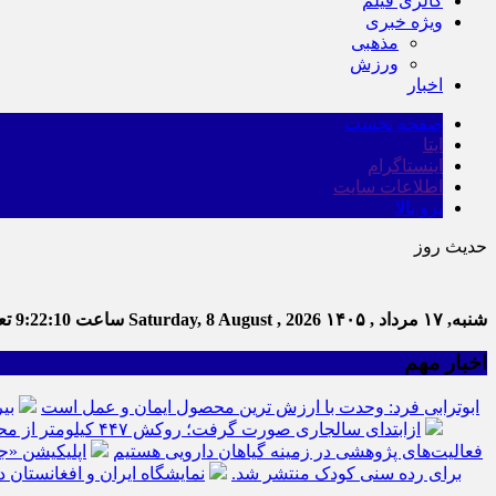
گالری فیلم
ویژه خبری
مذهبی
ورزش
اخبار
صفحه نخست
ایتا
اینستاگرام
اطلاعات سایت
برو بالا
حدیث روز
شنبه, ۱۷ مرداد , ۱۴۰۵
Saturday, 8 August , 2026
ساعت
9:22:10
تعد
اخبار مهم
ابوترابی فرد: وحدت با ارزش ترین محصول ایمان و عمل است
بی
ازابتدای سالجاری صورت گرفت؛ روکش ۴۴۷ کیلومتر از محورهای خراسان جنوبی
فعالیت‌های پژوهشی در زمینه گیاهان دارویی هستیم
اپلیکیشن «ج
برای رده سنی کودک منتشر شد.
نمایشگاه ایران و افغانستان د