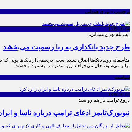
برچسب » نوری همدانی
1398-10-04
آیت‌الله نوری همدانی:
طرح جدید بانکداری به ربا رسمیت می‌بخشد
متأسفانه روند بانک‌ها اصلاح نشده است، دربعضی از بانک‌ها پولی که ب
برابر می‌شود، حال می‌خواهند این موضوع را رسمیت ببخشند.
سیاست
1398-10-04
دروغ ترامپ باز هم رو شد؛
نیویورک‌تایمز ادعای ترامپ درباره ناسا و ایران