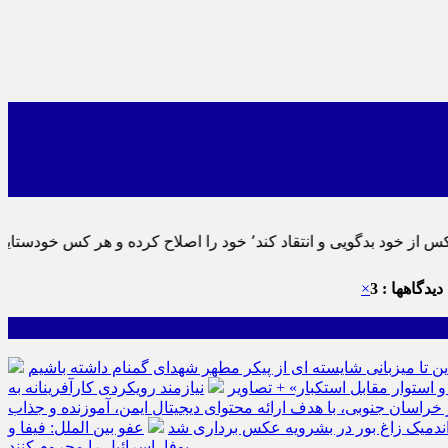
دستایی نماید٬ پس به تحقیق خویش را تباه نموده است.
دیدگاهها : 3
×
ین تا میزبانی شایسته ای از پیکر مطهر شهدای گمنام داشته باشیم
نیازمند رویکردی کارآفرینانه به
سان جنوبی، با هدف ارائه محتوای دیجیتال ایمن، آموزنده و جذاب
ه اندمیک زاغ بور در بشرویه عکس برداری شد
عفو بین الملل: فیفا و
یوفا، اسرائیل را محروم کنند