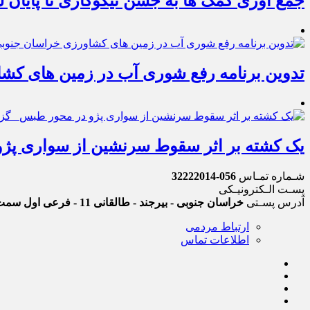
جمع آوری کمک ها به جشن نیکوکاری تا پایان 
تدوین برنامه رفع شوری آب در زمین های کش
یک کشته بر اثر سقوط سرنشین از سواری پژ
شـماره تمـاس
056-32222014
پسـت الـکترونیـکی
آدرس پسـتی
خراسان جنوبی - بیرجند - طالقانی 11 - فرعی اول سمت چپ
ارتباط مردمی
اطلاعات تماس