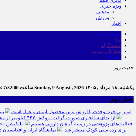
گالری فیلم
ویژه خبری
مذهبی
ورزش
اخبار
صفحه نخست
ایتا
اینستاگرام
اطلاعات سایت
برو بالا
حدیث روز
یکشنبه, ۱۸ مرداد , ۱۴۰۵
Sunday, 9 August , 2026
ساعت
7:32:01
تع
اخبار مهم
ابوترابی فرد: وحدت با ارزش ترین محصول ایمان و عمل است
بی
ازابتدای سالجاری صورت گرفت؛ روکش ۴۴۷ کیلومتر از محورهای خراسان جنوبی
فعالیت‌های پژوهشی در زمینه گیاهان دارویی هستیم
اپلیکیشن «ج
برای رده سنی کودک منتشر شد.
نمایشگاه ایران و افغانستان د