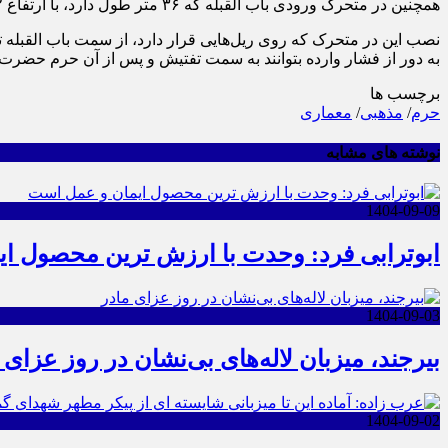
همچنین در متحرک ورودی باب القبله که ۳۶ متر طول دارد، با ارتفاع ۲ متری در پشت باب القبله نصب می‌شود. این امر در حالی است که حصار موجود در فاصله ۴ متری از این ورودی قرار داشت.
نصب این در متحرک که روی ریل‌هایی قرار دارد، از سمت باب القبله 
به دور از فشار وارده بتوانند به سمت تفتیش و پس از آن حرم حضر
برچسب ها
حرم
/
مذهبی
/
معماری
نوشته های مشابه
1404-09-09
ابوترابی فرد: وحدت با ارزش ترین محصول ا
1404-09-03
بیرجند، میزبان لاله‌های بی‌نشان در روز عزای 
1404-09-02