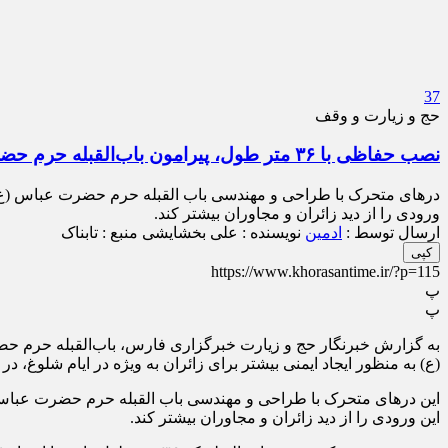
37
حج و زیارت و وقف
نصب حفاظی با ۳۶ متر طول، پیرامون باب‌القبله حرم حضرت عباس (ع)
درهای متحرک با طراحی و مهندسی باب القبله حرم حضرت عباس (ع) همخ
ورودی را از دید زائران و مجاوران بیشتر کند.
ارسال توسط :
ادمین
نویسنده : علی بخشایشی
منبع : تابناک
کپی
https://www.khorasantime.ir/?p=115
پ
پ
به گزارش خبرنگار حج و زیارت خبرگزاری فارس، باب‌القبله حرم ح
(ع) به منظور ایجاد ایمنی بیشتر برای زائران به ویژه در ایام شلوغ، 
این درهای متحرک با طراحی و مهندسی باب القبله حرم حضرت عباس (ع)
این ورودی را از دید زائران و مجاوران بیشتر کند.