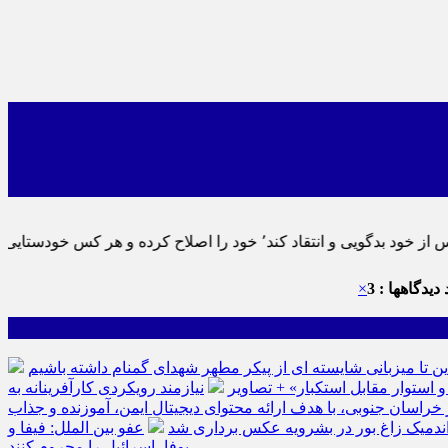
ماید٬ پس به تحقیق خویش را تباه نموده است.
دیدگاهها : 3
×
ین تا میزبانی شایسته ای از پیکر مطهر شهدای گمنام داشته باشیم
نیازمند رویکردی کارآفرینانه به
سان جنوبی، با هدف ارائه محتوای دیجیتال ایمن، آموزنده و جذاب
ه اندمیک زاغ بور در بشرویه عکس برداری شد
عفو بین الملل: فیفا و
یوفا، اسرائیل را محروم کنند