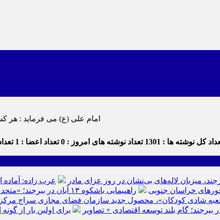
امام علی (ع) می فرماید : هر کس از خود بدگویی و انتقاد کند٬ خود را اصلاح کرده و هر کس خودستایی ن
داد کل نوشته ها : 1301
تعداد نوشته های امروز : 0
تعداد اعضا : 1
تعداد 
رجند، میزبان لاله‌های بی‌نشان در روز عزای مادر
عرب زاده: آماده ا
راهپیمایی باشکوه ۱۳ آبان در بیرجند؛ «متحد و استوار مقابل استکبار» + تصاویر
عبه شادی کودکان»، محصول جدید سازمان فضای مجازی سراج مرکز خرا
ر بیرجند؛ گام بلند توسعه اقتصادی + تصاویر
برای اولین بار از گون