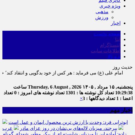
گالری فیلم
ویژه خبری
مذهبی
ورزش
اخبار
صفحه نخست
ایتا
اینستاگرام
اطلاعات سایت
برو بالا
حدیث روز
امام علی (ع) می فرماید : هر کس از خود بدگویی و انتقاد کند٬ خود را اصلاح کرده و هر کس خودستایی نماید٬ پس به تحقیق خویش را تباه نموده است.
پنجشنبه, ۱۵ مرداد , ۱۴۰۵
Thursday, 6 August , 2026
ساعت
10:29:39
تعداد کل نوشته ها : 1301
تعداد نوشته های امروز : 0
تعداد
اعضا : 1
تعداد دیدگاهها : 3
×
اخبار مهم
ابوترابی فرد: وحدت با ارزش ترین محصول ایمان و عمل است
بیرجند، میزبان لاله‌های بی‌نشان در روز عزای مادر
عرب
زاده: آماده این تا میزبانی شایسته ای از پیکر مطهر شهدای گمنام