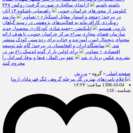
داشته باشیم
ازابتدای سالجاری صورت گرفت؛ روکش ۴۴۷
کیلومتر از محورهای خراسان جنوبی
راهپیمایی باشکوه ۱۳ آبان
در بیرجند؛ «متحد و استوار مقابل استکبار» + تصاویر
نیازمند
رویکردی کارآفرینانه به فعالیت‌های پژوهشی در زمینه گیاهان
دارویی هستیم
اپلیکیشن «جعبه شادی کودکان»، محصول جدید
سازمان فضای مجازی سراج مرکز خراسان جنوبی، با هدف ارائه
محتوای دیجیتال ایمن، آموزنده و جذاب برای رده سنی کودک منتشر
شد.
نمایشگاه ایران و افغانستان در بیرجند؛ گام بلند توسعه
اقتصادی + تصاویر
برای اولین بار از گونه اندمیک زاغ بور در
بشرویه عکس برداری شد
عفو بین الملل: فیفا و یوفا، اسرائیل را
محروم کنند
صفحه اصلی
» گروه »
ورزش
1398-10-04 ساعت: ۱۲:۲۲
شناسه : 118