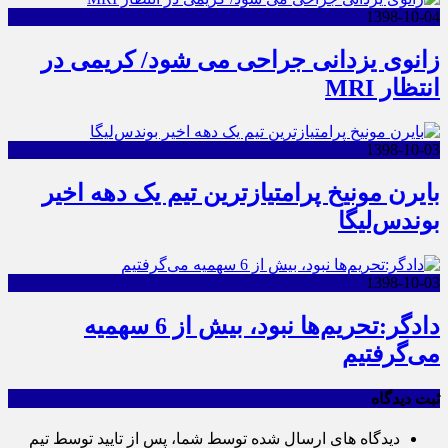
1398-10-04
زانوی یزدانی جراحی می شود/ کریمی در
انتظار MRI
1398-10-03
بایرن مونیخ پرامتیازترین تیم یک دهه اخیر
بوندس‌لیگا
1398-10-03
دادگر:تحریم‌ها نبود، بیش از 6 سهمیه
می‌گرفتیم
ثبت دیدگاه
دیدگاه های ارسال شده توسط شما، پس از تایید توسط تیم