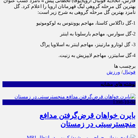
فارس، اتحادیه فوتبال اروپا(یوفا) لحظاتی پیش 4 نامزد کسب عنوان
بهترین گل مرحله گروهی لیگ قهرمانان اروپا را اعلام کرد. گل
نامزد بهترین گل مرحله گروهی به شرح زیر است:
1-گل داگلاس کاستا، مهاجم یوونتوس به لوکوموتیو
2-گل سوارس، مهاجم بارسلونا به اینتر
3- گل لوتارو مارتینز، مهاجم اینتر به اسلاویا پراگ
4-گل سابیتزر، مهاجم لایپزیش به زنیت.
برچسب ها
فوتبال
/
ورزش
نوشته های مشابه
1398-10-04
بایرن خواهان قرض‌گرفتن مدافع
منچسترسیتی در زمستان