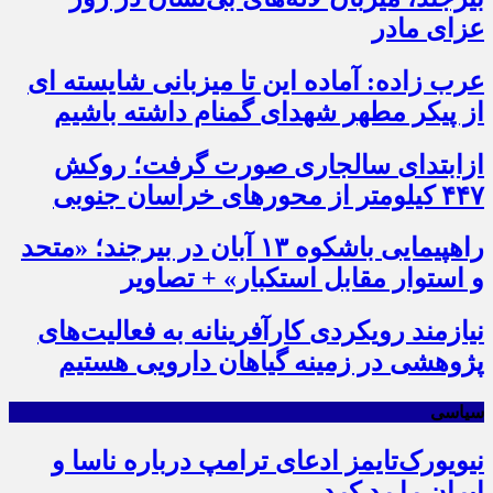
عزای مادر
عرب زاده: آماده این تا میزبانی شایسته ای
از پیکر مطهر شهدای گمنام داشته باشیم
ازابتدای سالجاری صورت گرفت؛ روکش
۴۴۷ کیلومتر از محورهای خراسان جنوبی
راهپیمایی باشکوه ۱۳ آبان در بیرجند؛ «متحد
و استوار مقابل استکبار» + تصاویر
نیازمند رویکردی کارآفرینانه به فعالیت‌های
پژوهشی در زمینه گیاهان دارویی هستیم
سیاسی
نیویورک‌تایمز ادعای ترامپ درباره ناسا و
ایران را رد کرد