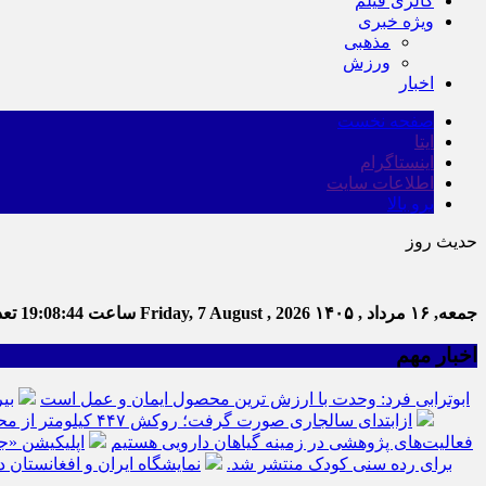
گالری فیلم
ویژه خبری
مذهبی
ورزش
اخبار
صفحه نخست
ایتا
اینستاگرام
اطلاعات سایت
برو بالا
حدیث روز
جمعه, ۱۶ مرداد , ۱۴۰۵
Friday, 7 August , 2026
ساعت
19:08:45
تعدا
اخبار مهم
ابوترابی فرد: وحدت با ارزش ترین محصول ایمان و عمل است
بی
ازابتدای سالجاری صورت گرفت؛ روکش ۴۴۷ کیلومتر از محورهای خراسان جنوبی
فعالیت‌های پژوهشی در زمینه گیاهان دارویی هستیم
اپلیکیشن «ج
برای رده سنی کودک منتشر شد.
نمایشگاه ایران و افغانستان د