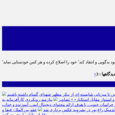
قیق خویش را تباه نموده است.
یدگاهها : 3
×
ین تا میزبانی شایسته ای از پیکر مطهر شهدای گمنام داشته باشیم
نیازمند رویکردی کارآفرینانه به
سان جنوبی، با هدف ارائه محتوای دیجیتال ایمن، آموزنده و جذاب
ه اندمیک زاغ بور در بشرویه عکس برداری شد
عفو بین الملل: فیفا و
یوفا، اسرائیل را محروم کنند