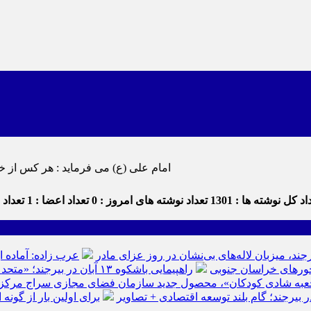
امام علی (ع) می فرماید : هر کس از خود بدگویی و انتقاد کند٬ خود را اصلاح کرده و هر کس خودستایی نماید٬ پس به تح
د کل نوشته ها : 1301
تعداد نوشته های امروز : 0
تعداد اعضا : 1
تعداد د
رجند، میزبان لاله‌های بی‌نشان در روز عزای مادر
عرب زاده: آماده ا
راهپیمایی باشکوه ۱۳ آبان در بیرجند؛ «متحد و استوار مقابل استکبار» + تصاویر
عبه شادی کودکان»، محصول جدید سازمان فضای مجازی سراج مرکز خرا
ر بیرجند؛ گام بلند توسعه اقتصادی + تصاویر
برای اولین بار از گون