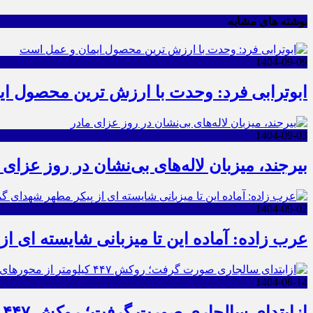
نوشته های مشابه
1404-09-09
ابوترابی فرد: وحدت با ارزش ترین محصول ا
1404-09-03
بیرجند، میزبان لاله‌های بی‌نشان در روز عزای 
1404-09-02
عرب زاده: آماده این تا میزبانی شایسته ای ا
1404-08-14
ازابتدای سالجاری صورت گرفت؛ روکش ۴۴۷ کیلومتر از محورهای خراسان جنوبی