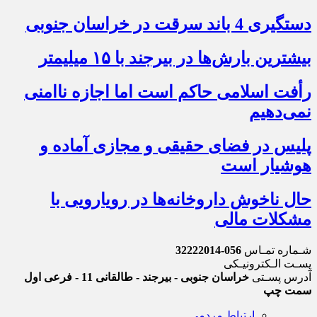
دستگیری 4 باند سرقت در خراسان جنوبی
بیشترین بارش‌ها در بیرجند با ۱۵ میلیمتر
رأفت اسلامی حاکم است اما اجازه ناامنی
نمی‌دهیم
پلیس در فضای حقیقی و مجازی آماده و
هوشیار است
حال ناخوش داروخانه‌ها در رویارویی با
مشکلات مالی
شـماره تمـاس
056-32222014
پسـت الـکترونیـکی
آدرس پسـتی
خراسان جنوبی - بیرجند - طالقانی 11 - فرعی اول
سمت چپ
ارتباط مردمی