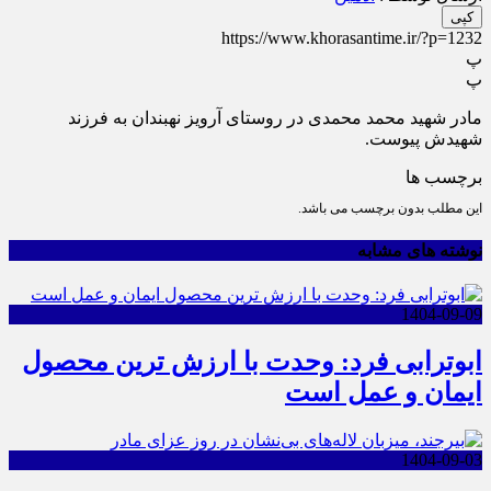
کپی
https://www.khorasantime.ir/?p=1232
پ
پ
مادر شهید محمد محمدی در روستای آرویز نهبندان به فرزند
شهیدش پیوست.
برچسب ها
این مطلب بدون برچسب می باشد.
نوشته های مشابه
1404-09-09
ابوترابی فرد: وحدت با ارزش ترین محصول
ایمان و عمل است
1404-09-03