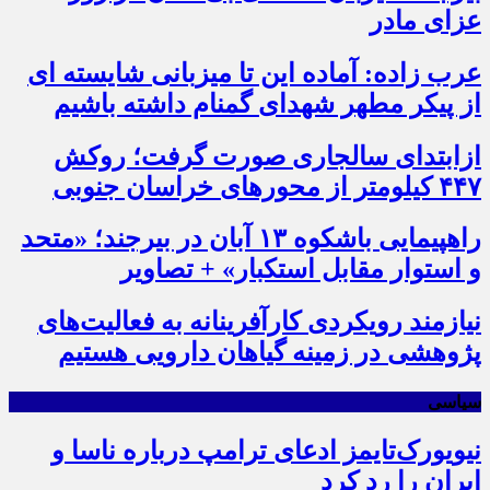
عزای مادر
عرب زاده: آماده این تا میزبانی شایسته ای
از پیکر مطهر شهدای گمنام داشته باشیم
ازابتدای سالجاری صورت گرفت؛ روکش
۴۴۷ کیلومتر از محورهای خراسان جنوبی
راهپیمایی باشکوه ۱۳ آبان در بیرجند؛ «متحد
و استوار مقابل استکبار» + تصاویر
نیازمند رویکردی کارآفرینانه به فعالیت‌های
پژوهشی در زمینه گیاهان دارویی هستیم
سیاسی
نیویورک‌تایمز ادعای ترامپ درباره ناسا و
ایران را رد کرد