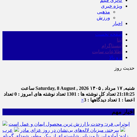
گالری فیلم
ویژه خبری
مذهبی
ورزش
اخبار
صفحه نخست
ایتا
اینستاگرام
اطلاعات سایت
برو بالا
حدیث روز
شنبه, ۱۷ مرداد , ۱۴۰۵
Saturday, 8 August , 2026
ساعت
21:18:25
تعداد کل نوشته ها : 1301
تعداد نوشته های امروز : 0
تعداد
اعضا : 1
تعداد دیدگاهها : 3
×
اخبار مهم
ابوترابی فرد: وحدت با ارزش ترین محصول ایمان و عمل است
بیرجند، میزبان لاله‌های بی‌نشان در روز عزای مادر
عرب
زاده: آماده این تا میزبانی شایسته ای از پیکر مطهر شهدای گمنام