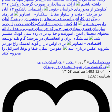
داشته باشیم
ازابتدای سالجاری صورت گرفت؛ روکش ۴۴۷
کیلومتر از محورهای خراسان جنوبی
راهپیمایی باشکوه ۱۳ آبان
در بیرجند؛ «متحد و استوار مقابل استکبار» + تصاویر
نیازمند
رویکردی کارآفرینانه به فعالیت‌های پژوهشی در زمینه گیاهان
دارویی هستیم
اپلیکیشن «جعبه شادی کودکان»، محصول جدید
سازمان فضای مجازی سراج مرکز خراسان جنوبی، با هدف ارائه
محتوای دیجیتال ایمن، آموزنده و جذاب برای رده سنی کودک منتشر
شد.
نمایشگاه ایران و افغانستان در بیرجند؛ گام بلند توسعه
اقتصادی + تصاویر
برای اولین بار از گونه اندمیک زاغ بور در
بشرویه عکس برداری شد
عفو بین الملل: فیفا و یوفا، اسرائیل را
محروم کنند
صفحه اصلی
» گروه »
اخبار
»
خراسان جنوبی
1403-12-04 ساعت: ۱۳:۵۴
شناسه : 1232