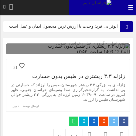
ابوترابی فرد: وحدت با ارزش ترین محصول ایمان و عمل است
بیرجند، میزبان لاله‌های بی‌نشان در روز عزای مادر
صفحه اصلی
» گروه »
اخبار
»
خراسان جنوبی
عرب زاده: آماده این تا میزبانی شایسته ای از پیکر مطهر شهدای
1403-12-04 ساعت: ۱۳:۵۴
گمنام داشته باشیم
شناسه : 1236
21
ازابتدای سالجاری صورت گرفت؛ روکش ۴۴۷ کیلومتر از
زلزله ۳.۳ ریشتری در طبس بدون خسارت
محورهای خراسان جنوبی
زلزله‌ای به بزرگی ۳.۳ ریشتر شهرستان طبس را لرزاند که خسارتی در
پی نداشت. به گزارشخبرگزاری صدا وسیمای خراسان جنوبی، ظهر
راهپیمایی باشکوه ۱۳ آبان در بیرجند؛ «متحد و استوار مقابل
امروز در ساعت ۱۲:۳۹:۰۹ زمین لرزه ای به بزرگی ۳.۳ ریشتر حوالی
استکبار» + تصاویر
شهرستان طبس را لرزاند.
ارسال توسط :
ادمین
نیازمند رویکردی کارآفرینانه به فعالیت‌های پژوهشی در زمینه
گیاهان دارویی هستیم
پ
پ