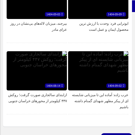
برو بالا
1404-09-03
1404-09-09
ابوترابی فرد: وحدت با ارزش ترین
بیرجند، میزبان لاله‌های بی‌نشان در روز
محصول ایمان و عمل است
عزای مادر
1404-08-14
1404-09-02
عرب زاده: آماده این تا میزبانی شایسته
ازابتدای سالجاری صورت گرفت؛ روکش
ای از پیکر مطهر شهدای گمنام داشته
۴۴۷ کیلومتر از محورهای خراسان جنوبی
باشیم