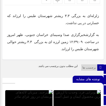
اپلیکیشن «جعبه شادی کودکان»، محصول جدید سازمان فضای
مجازی سراج مرکز خراسان جنوبی، با هدف ارائه محتوای دیجیتال
ایمن، آموزنده و جذاب برای رده سنی کودک منتشر شد.
زلزله‌ای به بزرگی ۳.۳ ریشتر شهرستان طبس را لرزاند که
خسارتی در پی نداشت.
نمایشگاه ایران و افغانستان در بیرجند؛ گام بلند توسعه اقتصادی +
تصاویر
به گزارشخبرگزاری صدا وسیمای خراسان جنوبی، ظهر امروز
در ساعت ۱۲:۳۹:۰۹ زمین لرزه ای به بزرگی ۳.۳ ریشتر حوالی
برای اولین بار از گونه اندمیک زاغ بور در بشرویه عکس برداری
شهرستان طبس را لرزاند.
شد
عفو بین الملل: فیفا و یوفا، اسرائیل را محروم کنند
این مطلب بدون برچسب می باشد.
برچسب ها
صفحه نخست
نوشته های مشابه
ایتا
اینستاگرام
اطلاعات سایت