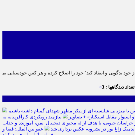
پس به تحقیق خویش را تباه نموده است.
عداد دیدگاهها : 3
×
ین تا میزبانی شایسته ای از پیکر مطهر شهدای گمنام داشته باشیم
نیازمند رویکردی کارآفرینانه به
سان جنوبی، با هدف ارائه محتوای دیجیتال ایمن، آموزنده و جذاب
ه اندمیک زاغ بور در بشرویه عکس برداری شد
عفو بین الملل: فیفا و
یوفا، اسرائیل را محروم کنند