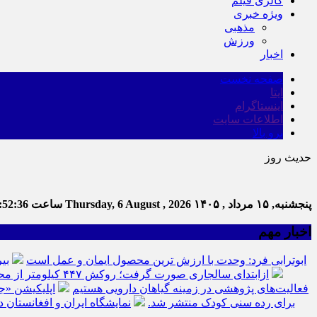
گالری فیلم
ویژه خبری
مذهبی
ورزش
اخبار
صفحه نخست
ایتا
اینستاگرام
اطلاعات سایت
برو بالا
حدیث روز
پنجشنبه, ۱۵ مرداد , ۱۴۰۵
Thursday, 6 August , 2026
ساعت
:52:37
اخبار مهم
ابوترابی فرد: وحدت با ارزش ترین محصول ایمان و عمل است
بی
ازابتدای سالجاری صورت گرفت؛ روکش ۴۴۷ کیلومتر از محورهای خراسان جنوبی
فعالیت‌های پژوهشی در زمینه گیاهان دارویی هستیم
اپلیکیشن «ج
برای رده سنی کودک منتشر شد.
نمایشگاه ایران و افغانستان د