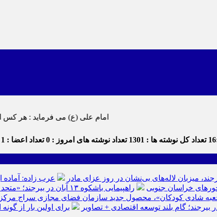
امام علی (ع) می فرماید : هر کس از خود بدگویی و انتقاد کند٬ خود را اصلاح کرده و هر کس خودستایی نماید٬ 
16
تعداد کل نوشته ها : 1301
تعداد نوشته های امروز : 0
تعداد اعضا : 1
ت
رجند، میزبان لاله‌های بی‌نشان در روز عزای مادر
عرب زاده: آماده ا
راهپیمایی باشکوه ۱۳ آبان در بیرجند؛ «متحد و استوار مقابل استکبار» + تصاویر
عبه شادی کودکان»، محصول جدید سازمان فضای مجازی سراج مرکز خرا
ر بیرجند؛ گام بلند توسعه اقتصادی + تصاویر
برای اولین بار از گون