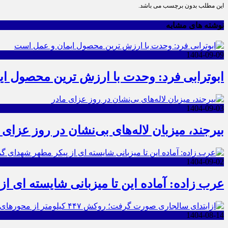
این مطلب بدون برچسب می باشد.
نوشته های مشابه
1404-09-09
ابوترابی فرد: وحدت با ارزش ترین محصول ا
1404-09-03
بیرجند، میزبان لاله‌های بی‌نشان در روز عزای 
1404-09-02
عرب زاده: آماده این تا میزبانی شایسته ای ا
1404-08-14