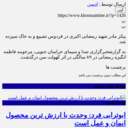
ارسال توسط :
ادمین
کپی
https://www.khorasantime.ir/?p=1426
پ
پ
پیکر مادر شهید رمضانی اکبری در فردوس تشییع و به خاک سپرده
شد.
به گزارشخبرگزاری صدا و سیمای خراسان جنوبی، مرحومه فاطمه
انگیزه رمضانی در ۸۹ سالگی در اثر کهولت سن درگذشت.
برچسب ها
این مطلب بدون برچسب می باشد.
نوشته های مشابه
1404-09-09
ابوترابی فرد: وحدت با ارزش ترین محصول
ایمان و عمل است