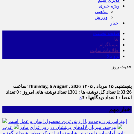
گالری فیلم
ویژه خبری
مذهبی
ورزش
اخبار
صفحه نخست
ایتا
اینستاگرام
اطلاعات سایت
برو بالا
حدیث روز
پنجشنبه, ۱۵ مرداد , ۱۴۰۵
Thursday, 6 August , 2026
ساعت
1:33:26
تعداد کل نوشته ها : 1301
تعداد نوشته های امروز : 0
تعداد
اعضا : 1
تعداد دیدگاهها : 3
×
اخبار مهم
ابوترابی فرد: وحدت با ارزش ترین محصول ایمان و عمل است
بیرجند، میزبان لاله‌های بی‌نشان در روز عزای مادر
عرب
زاده: آماده این تا میزبانی شایسته ای از پیکر مطهر شهدای گمنام