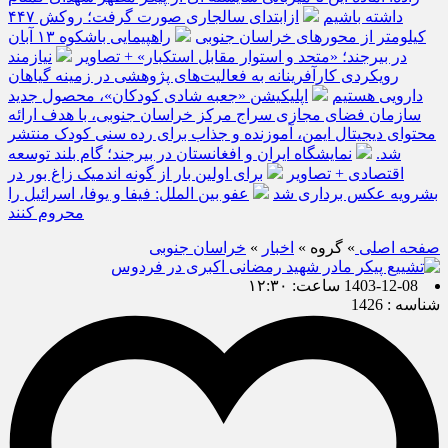
داشته باشیم
ازابتدای سالجاری صورت گرفت؛ روکش ۴۴۷
کیلومتر از محورهای خراسان جنوبی
راهپیمایی باشکوه ۱۳ آبان
در بیرجند؛ «متحد و استوار مقابل استکبار» + تصاویر
نیازمند
رویکردی کارآفرینانه به فعالیت‌های پژوهشی در زمینه گیاهان
دارویی هستیم
اپلیکیشن «جعبه شادی کودکان»، محصول جدید
سازمان فضای مجازی سراج مرکز خراسان جنوبی، با هدف ارائه
محتوای دیجیتال ایمن، آموزنده و جذاب برای رده سنی کودک منتشر
شد.
نمایشگاه ایران و افغانستان در بیرجند؛ گام بلند توسعه
اقتصادی + تصاویر
برای اولین بار از گونه اندمیک زاغ بور در
بشرویه عکس برداری شد
عفو بین الملل: فیفا و یوفا، اسرائیل را
محروم کنند
صفحه اصلی
» گروه »
اخبار
»
خراسان جنوبی
1403-12-08 ساعت: ۱۲:۳۰
شناسه : 1426