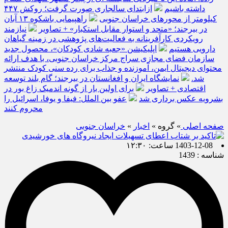
داشته باشیم
ازابتدای سالجاری صورت گرفت؛ روکش ۴۴۷
کیلومتر از محورهای خراسان جنوبی
راهپیمایی باشکوه ۱۳ آبان
در بیرجند؛ «متحد و استوار مقابل استکبار» + تصاویر
نیازمند
رویکردی کارآفرینانه به فعالیت‌های پژوهشی در زمینه گیاهان
دارویی هستیم
اپلیکیشن «جعبه شادی کودکان»، محصول جدید
سازمان فضای مجازی سراج مرکز خراسان جنوبی، با هدف ارائه
محتوای دیجیتال ایمن، آموزنده و جذاب برای رده سنی کودک منتشر
شد.
نمایشگاه ایران و افغانستان در بیرجند؛ گام بلند توسعه
اقتصادی + تصاویر
برای اولین بار از گونه اندمیک زاغ بور در
بشرویه عکس برداری شد
عفو بین الملل: فیفا و یوفا، اسرائیل را
محروم کنند
صفحه اصلی
» گروه »
اخبار
»
خراسان جنوبی
1403-12-08 ساعت: ۱۲:۳۰
شناسه : 1439