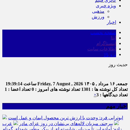
گالری فیلم
ویژه خبری
مذهبی
ورزش
اخبار
صفحه نخست
ایتا
اینستاگرام
اطلاعات سایت
برو بالا
حدیث روز
جمعه, ۱۶ مرداد , ۱۴۰۵
Friday, 7 August , 2026
ساعت
19:39:15
تعداد کل نوشته ها : 1301
تعداد نوشته های امروز : 0
تعداد اعضا : 1
تعداد دیدگاهها : 3
×
اخبار مهم
ابوترابی فرد: وحدت با ارزش ترین محصول ایمان و عمل است
بیرجند، میزبان لاله‌های بی‌نشان در روز عزای مادر
عرب
زاده: آماده این تا میزبانی شایسته ای از پیکر مطهر شهدای گمنام