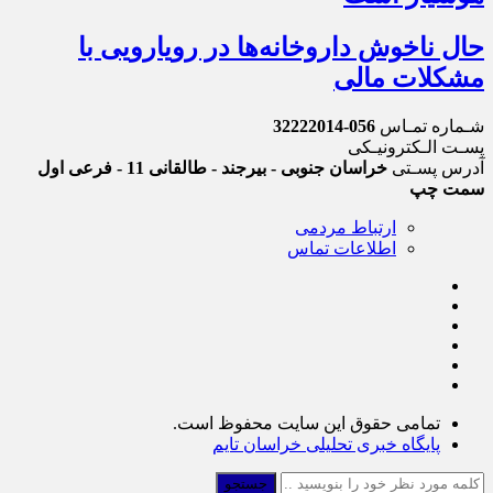
حال ناخوش داروخانه‌ها در رویارویی با
مشکلات مالی
شـماره تمـاس
056-32222014
پسـت الـکترونیـکی
آدرس پسـتی
خراسان جنوبی - بیرجند - طالقانی 11 - فرعی اول
سمت چپ
ارتباط مردمی
اطلاعات تماس
تمامی حقوق این سایت محفوظ است.
پایگاه خبری تحلیلی خراسان تایم
جستجو