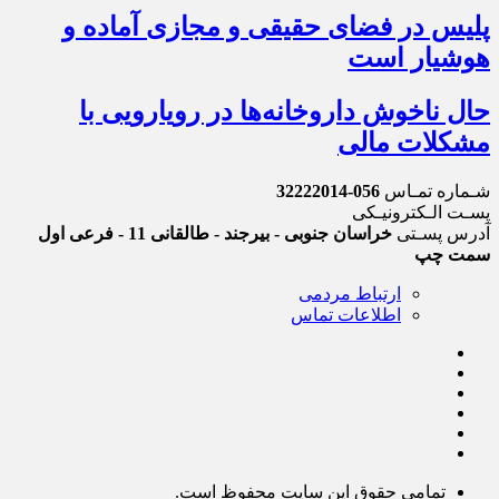
پلیس در فضای حقیقی و مجازی آماده و
هوشیار است
حال ناخوش داروخانه‌ها در رویارویی با
مشکلات مالی
شـماره تمـاس
056-32222014
پسـت الـکترونیـکی
آدرس پسـتی
خراسان جنوبی - بیرجند - طالقانی 11 - فرعی اول
سمت چپ
ارتباط مردمی
اطلاعات تماس
تمامی حقوق این سایت محفوظ است.