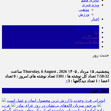
گالری فیلم
ویژه خبری
مذهبی
ورزش
اخبار
صفحه نخست
ایتا
اینستاگرام
اطلاعات سایت
برو بالا
حدیث روز
ا
پنجشنبه, ۱۵ مرداد , ۱۴۰۵
Thursday, 6 August , 2026
ساعت
7:58:33
تعداد کل نوشته ها : 1301
تعداد نوشته های امروز : 0
تعداد
اعضا : 1
تعداد دیدگاهها : 3
×
اخبار مهم
ابوترابی فرد: وحدت با ارزش ترین محصول ایمان و عمل است
بیرجند، میزبان لاله‌های بی‌نشان در روز عزای مادر
عرب
زاده: آماده این تا میزبانی شایسته ای از پیکر مطهر شهدای گمنام