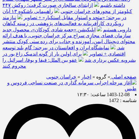
داشته باشیم
ازابتدای سالجاری صورت گرفت؛ روکش ۴۴۷
کیلومتر از محورهای خراسان جنوبی
راهپیمایی باشکوه ۱۳ آبان
در بیرجند؛ «متحد و استوار مقابل استکبار» + تصاویر
نیازمند
رویکردی کارآفرینانه به فعالیت‌های پژوهشی در زمینه گیاهان
دارویی هستیم
اپلیکیشن «جعبه شادی کودکان»، محصول جدید
سازمان فضای مجازی سراج مرکز خراسان جنوبی، با هدف ارائه
محتوای دیجیتال ایمن، آموزنده و جذاب برای رده سنی کودک منتشر
شد.
نمایشگاه ایران و افغانستان در بیرجند؛ گام بلند توسعه
اقتصادی + تصاویر
برای اولین بار از گونه اندمیک زاغ بور در
بشرویه عکس برداری شد
عفو بین الملل: فیفا و یوفا، اسرائیل را
محروم کنند
صفحه اصلی
» گروه »
اخبار
»
خراسان جنوبی
1403-12-08 ساعت: ۱۲:۳۰
شناسه : 1472