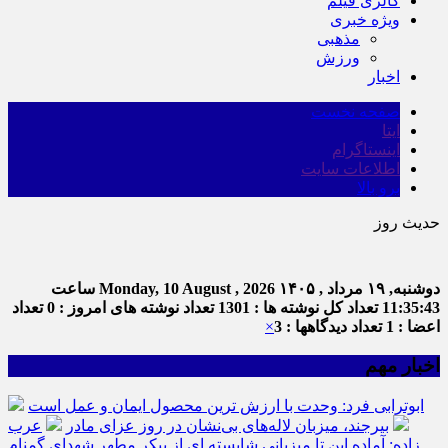
گالری فیلم
ویژه خبری
مذهبی
ورزش
اخبار
صفحه نخست
ایتا
اینستاگرام
اطلاعات سایت
برو بالا
حدیث روز
دوشنبه, ۱۹ مرداد , ۱۴۰۵
Monday, 10 August , 2026
ساعت
11:35:43
تعداد کل نوشته ها : 1301
تعداد نوشته های امروز : 0
تعداد
اعضا : 1
تعداد دیدگاهها : 3
×
اخبار مهم
ابوترابی فرد: وحدت با ارزش ترین محصول ایمان و عمل است
بیرجند، میزبان لاله‌های بی‌نشان در روز عزای مادر
عرب
زاده: آماده این تا میزبانی شایسته ای از پیکر مطهر شهدای گمنام