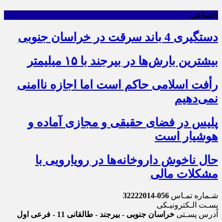
اجتماعی
دستگیری 4 باند سرقت در خراسان جنوبی
بیشترین بارش‌ها در بیرجند با ۱۵ میلیمتر
رأفت اسلامی حاکم است اما اجازه ناامنی
نمی‌دهیم
پلیس در فضای حقیقی و مجازی آماده و
هوشیار است
حال ناخوش داروخانه‌ها در رویارویی با
مشکلات مالی
شـماره تمـاس
056-32222014
پسـت الـکترونیـکی
آدرس پسـتی
خراسان جنوبی - بیرجند - طالقانی 11 - فرعی اول