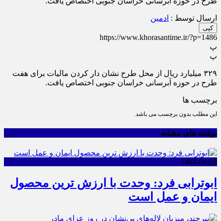
طرح در حوزه آبرسانی خراسان جنوبی اختصاص یافت.
ارسال توسط :
ادمین
کپی
https://www.khorasantime.ir/?p=1486
پ
پ
۳۲۹ میلیارد ریال از محل طرح نشان دار کردن مالیات برای هفت
طرح در حوزه آبرسانی خراسان جنوبی اختصاص یافت.
برچسب ها
این مطلب بدون برچسب می باشد.
نوشته های مشابه
1404-09-09
ابوترابی فرد: وحدت با ارزش ترین محصول
ایمان و عمل است