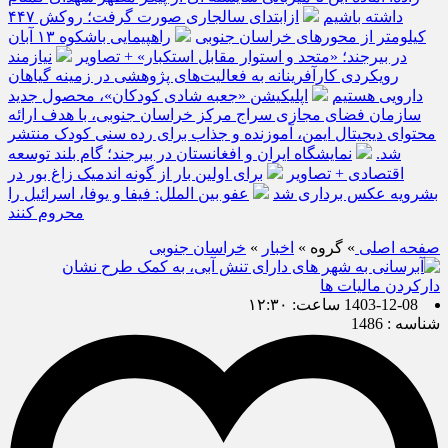
داشته باشیم
ازابتدای سالجاری صورت گرفت؛ روکش ۴۴۷
کیلومتر از محورهای خراسان جنوبی
راهپیمایی باشکوه ۱۳ آبان
در بیرجند؛ «متحد و استوار مقابل استکبار» + تصاویر
نیازمند
رویکردی کارآفرینانه به فعالیت‌های پژوهشی در زمینه گیاهان
دارویی هستیم
اپلیکیشن «جعبه شادی کودکان»، محصول جدید
سازمان فضای مجازی سراج مرکز خراسان جنوبی، با هدف ارائه
محتوای دیجیتال ایمن، آموزنده و جذاب برای رده سنی کودک منتشر
شد.
نمایشگاه ایران و افغانستان در بیرجند؛ گام بلند توسعه
اقتصادی + تصاویر
برای اولین بار از گونه اندمیک زاغ بور در
بشرویه عکس برداری شد
عفو بین الملل: فیفا و یوفا، اسرائیل را
محروم کنند
صفحه اصلی
» گروه »
اخبار
»
خراسان جنوبی
1403-12-08 ساعت: ۱۲:۳۰
شناسه : 1486