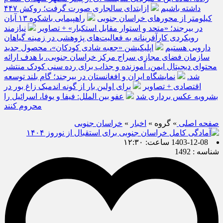
داشته باشیم
ازابتدای سالجاری صورت گرفت؛ روکش ۴۴۷
کیلومتر از محورهای خراسان جنوبی
راهپیمایی باشکوه ۱۳ آبان
در بیرجند؛ «متحد و استوار مقابل استکبار» + تصاویر
نیازمند
رویکردی کارآفرینانه به فعالیت‌های پژوهشی در زمینه گیاهان
دارویی هستیم
اپلیکیشن «جعبه شادی کودکان»، محصول جدید
سازمان فضای مجازی سراج مرکز خراسان جنوبی، با هدف ارائه
محتوای دیجیتال ایمن، آموزنده و جذاب برای رده سنی کودک منتشر
شد.
نمایشگاه ایران و افغانستان در بیرجند؛ گام بلند توسعه
اقتصادی + تصاویر
برای اولین بار از گونه اندمیک زاغ بور در
بشرویه عکس برداری شد
عفو بین الملل: فیفا و یوفا، اسرائیل را
محروم کنند
صفحه اصلی
» گروه »
اخبار
»
خراسان جنوبی
1403-12-08 ساعت: ۱۲:۳۰
شناسه : 1492