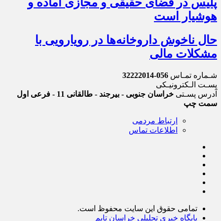
پلیس در فضای حقیقی و مجازی آماده و
هوشیار است
حال ناخوش داروخانه‌ها در رویارویی با
مشکلات مالی
شـماره تمـاس
056-32222014
پسـت الـکترونیـکی
آدرس پسـتی
خراسان جنوبی - بیرجند - طالقانی 11 - فرعی اول
سمت چپ
ارتباط مردمی
اطلاعات تماس
تمامی حقوق این سایت محفوظ است.
پایگاه خبری تحلیلی خراسان تایم