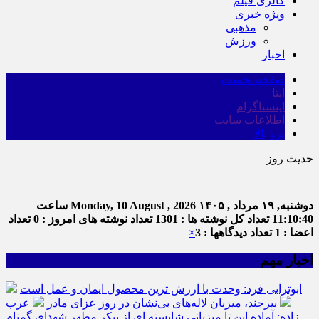
گالری فیلم
ویژه خبری
مذهبی
ورزش
اخبار
صفحه نخست
ایتا
اینستاگرام
اطلاعات سایت
برو بالا
حدیث روز
دوشنبه, ۱۹ مرداد , ۱۴۰۵
Monday, 10 August , 2026
ساعت
11:10:41
تعداد کل نوشته ها : 1301
تعداد نوشته های امروز : 0
تعداد
اعضا : 1
تعداد دیدگاهها : 3
×
اخبار مهم
ابوترابی فرد: وحدت با ارزش ترین محصول ایمان و عمل است
بیرجند، میزبان لاله‌های بی‌نشان در روز عزای مادر
عرب
زاده: آماده این تا میزبانی شایسته ای از پیکر مطهر شهدای گمنام