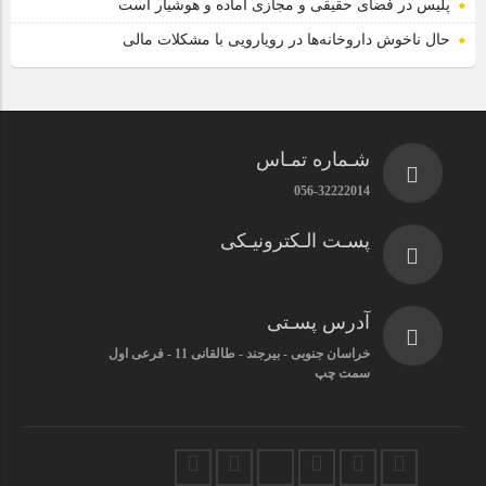
پلیس در فضای حقیقی و مجازی آماده و هوشیار است
حال ناخوش داروخانه‌ها در رویارویی با مشکلات مالی
شـماره تمـاس
056-32222014
پسـت الـکترونیـکی
آدرس پسـتی
خراسان جنوبی - بیرجند - طالقانی 11 - فرعی اول
سمت چپ