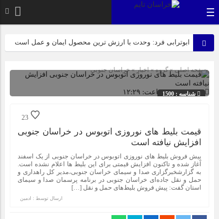
ابوترابی فرد: وحدت با ارزش ترین محصول ایمان و عمل است
بیرجند، میزبان لاله‌های بی‌نشان در روز عزای مادر
صفحه اصلی
» گروه »
اخبار
»
خراسان جنوبی
عرب زاده: آماده این تا میزبانی شایسته ای از پیکر مطهر شهدای
گمنام داشته باشیم
1403-12-08 ساعت: ۱۲:۲۹
شناسه : 1500
ازابتدای سالجاری صورت گرفت؛ روکش ۴۴۷ کیلومتر از
23
محورهای خراسان جنوبی
قیمت بلیط های نوروزی اتوبوس در خراسان جنوبی
افزایش نیافته است
راهپیمایی باشکوه ۱۳ آبان در بیرجند؛ «متحد و استوار مقابل
پیش فروش بلیط های نوروزی اتوبوس در خراسان جنوبی از یک اسفند
استکبار» + تصاویر
آغاز شده و تاکنون افزایش قیمتی برای این بلیط ها اعلام نشده است.
به گزارشخبرگزاری صدا و سیمای خراسان جنوبی،مدیر کل راهداری و
حمل و نقل جاده‌ای خراسان جنوبی در برنامه پرسمان صدا و سیمای
استان گفت: پیش فروش بلیط‌های حمل و نقل […]
نیازمند رویکردی کارآفرینانه به فعالیت‌های پژوهشی در زمینه
گیاهان دارویی هستیم
ارسال توسط :
ادمین