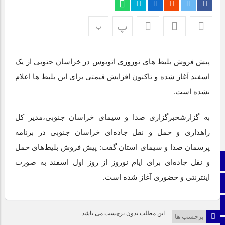
اپلیکیشن «جعبه شادی کودکان»، محصول جدید سازمان فضای
مجازی سراج مرکز خراسان جنوبی، با هدف ارائه محتوای دیجیتال
پ
پ
ایمن، آموزنده و جذاب برای رده سنی کودک منتشر شد.
نمایشگاه ایران و افغانستان در بیرجند؛ گام بلند توسعه اقتصادی +
پیش فروش بلیط های نوروزی اتوبوس در خراسان جنوبی از یک
تصاویر
اسفند آغاز شده و تاکنون افزایش قیمتی برای این بلیط ها اعلام
نشده است.
برای اولین بار از گونه اندمیک زاغ بور در بشرویه عکس برداری
شد
به گزارشخبرگزاری صدا و سیمای خراسان جنوبی،مدیر کل
عفو بین الملل: فیفا و یوفا، اسرائیل را محروم کنند
راهداری و حمل و نقل جاده‌ای خراسان جنوبی در برنامه
پرسمان صدا و سیمای استان گفت: پیش فروش بلیط‌های حمل
صفحه نخست
و نقل جاده‌ای برای ایام نوروز از روز اول اسفند به صورت
اینترنتی و حضوری آغاز شده است.
ایتا
اینستاگرام
این مطلب بدون برچسب می باشد.
برچسب ها