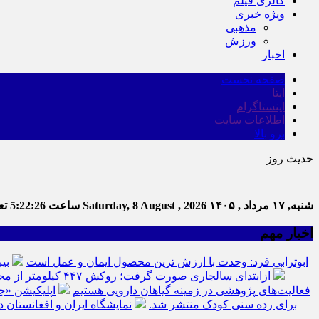
گالری فیلم
ویژه خبری
مذهبی
ورزش
اخبار
صفحه نخست
ایتا
اینستاگرام
اطلاعات سایت
برو بالا
حدیث روز
شنبه, ۱۷ مرداد , ۱۴۰۵
Saturday, 8 August , 2026
ساعت
5:22:27
تعد
اخبار مهم
ابوترابی فرد: وحدت با ارزش ترین محصول ایمان و عمل است
بی
ازابتدای سالجاری صورت گرفت؛ روکش ۴۴۷ کیلومتر از محورهای خراسان جنوبی
فعالیت‌های پژوهشی در زمینه گیاهان دارویی هستیم
اپلیکیشن «ج
برای رده سنی کودک منتشر شد.
نمایشگاه ایران و افغانستان د