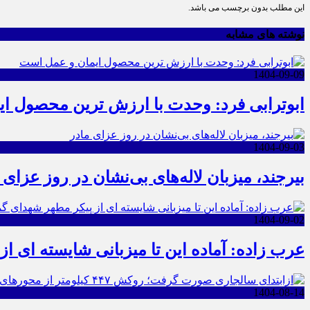
این مطلب بدون برچسب می باشد.
نوشته های مشابه
1404-09-09
ابوترابی فرد: وحدت با ارزش ترین محصول ا
1404-09-03
بیرجند، میزبان لاله‌های بی‌نشان در روز عزای 
1404-09-02
عرب زاده: آماده این تا میزبانی شایسته ای ا
1404-08-14