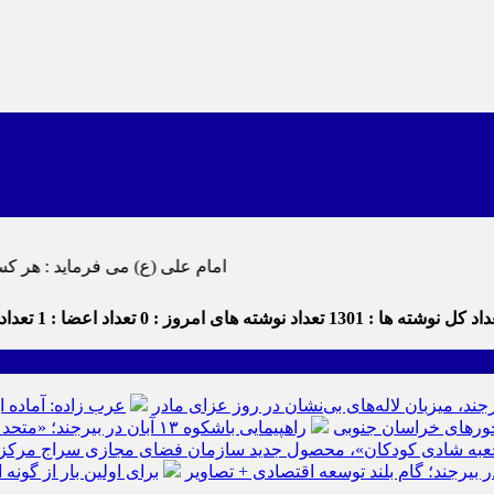
امام علی (ع) می فرماید : هر کس از خود بدگویی و انتقاد کند٬ خود را اصلاح کرده و هر کس خودستایی ن
اد کل نوشته ها : 1301
تعداد نوشته های امروز : 0
تعداد اعضا : 1
تعداد 
رجند، میزبان لاله‌های بی‌نشان در روز عزای مادر
عرب زاده: آماده ا
راهپیمایی باشکوه ۱۳ آبان در بیرجند؛ «متحد و استوار مقابل استکبار» + تصاویر
عبه شادی کودکان»، محصول جدید سازمان فضای مجازی سراج مرکز خرا
ر بیرجند؛ گام بلند توسعه اقتصادی + تصاویر
برای اولین بار از گون