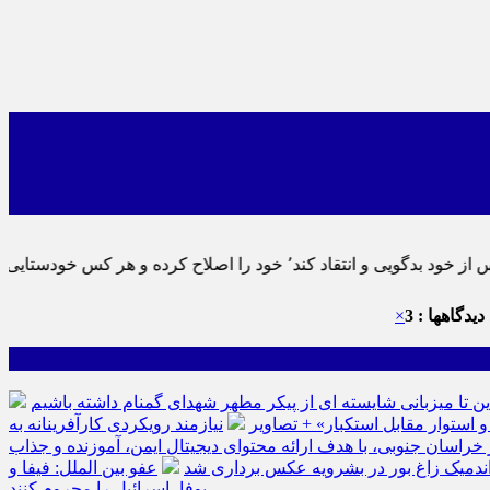
ماید٬ پس به تحقیق خویش را تباه نموده است.
دیدگاهها : 3
×
ین تا میزبانی شایسته ای از پیکر مطهر شهدای گمنام داشته باشیم
نیازمند رویکردی کارآفرینانه به
سان جنوبی، با هدف ارائه محتوای دیجیتال ایمن، آموزنده و جذاب
ه اندمیک زاغ بور در بشرویه عکس برداری شد
عفو بین الملل: فیفا و
یوفا، اسرائیل را محروم کنند