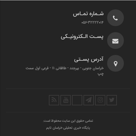
شـماره تمـاس
056-32222014
پسـت الـکترونیـکی
آدرس پسـتی
خراسان جنوبی - بیرجند - طالقانی 11 - فرعی اول سمت
چپ
تمامی حقوق این سایت محفوظ است.
پایگاه خبری تحلیلی خراسان تایم