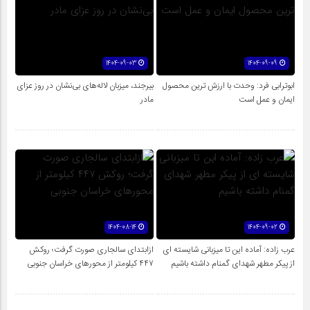
1404-09-03
1404-09-09
ابوترابی فرد: وحدت با ارزش ترین محصول
بیرجند، میزبان لاله‌های بی‌نشان در روز عزای
ایمان و عمل است
مادر
1404-08-14
1404-09-02
عرب زاده: آماده این تا میزبانی شایسته ای
ازابتدای سالجاری صورت گرفت؛ روکش
از پیکر مطهر شهدای گمنام داشته باشیم
۴۴۷ کیلومتر از محورهای خراسان جنوبی