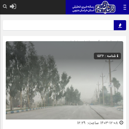
صفحه اصلی
» گروه »
اخبار
»
خراسان جنوبی
شناسه : 1526
1403-12-08 ساعت: ۱۲:۲۹