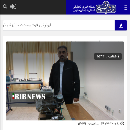
ابوترابی فرد: وحدت با ارزش ترین
صفحه اصلی
» گروه »
اخبار
»
خراسان جنوبی
شناسه : 1534
1403-12-08 ساعت: ۱۲:۲۹