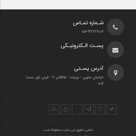
شـماره تمـاس
056-32222014
پسـت الـکترونیـکی
آدرس پسـتی
خراسان جنوبی - بیرجند - طالقانی 11 - فرعی اول سمت
چپ
تمامی حقوق این سایت محفوظ است.