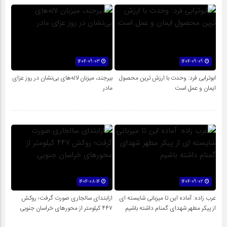
1404-09-03
1404-09-09
ابوترابی فرد: وحدت با ارزش ترین محصول
بیرجند، میزبان لاله‌های بی‌نشان در روز عزای
ایمان و عمل است
مادر
1404-08-14
1404-09-02
عرب زاده: آماده این تا میزبانی شایسته ای
ازابتدای سالجاری صورت گرفت؛ روکش
از پیکر مطهر شهدای گمنام داشته باشیم
۴۴۷ کیلومتر از محورهای خراسان جنوبی