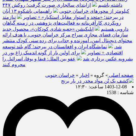
داشته باشیم
ازابتدای سالجاری صورت گرفت؛ روکش ۴۴۷
کیلومتر از محورهای خراسان جنوبی
راهپیمایی باشکوه ۱۳ آبان
در بیرجند؛ «متحد و استوار مقابل استکبار» + تصاویر
نیازمند
رویکردی کارآفرینانه به فعالیت‌های پژوهشی در زمینه گیاهان
دارویی هستیم
اپلیکیشن «جعبه شادی کودکان»، محصول جدید
سازمان فضای مجازی سراج مرکز خراسان جنوبی، با هدف ارائه
محتوای دیجیتال ایمن، آموزنده و جذاب برای رده سنی کودک منتشر
شد.
نمایشگاه ایران و افغانستان در بیرجند؛ گام بلند توسعه
اقتصادی + تصاویر
برای اولین بار از گونه اندمیک زاغ بور در
بشرویه عکس برداری شد
عفو بین الملل: فیفا و یوفا، اسرائیل را
محروم کنند
صفحه اصلی
» گروه »
اخبار
»
خراسان جنوبی
1403-12-08 ساعت: ۱۲:۳۰
شناسه : 1538