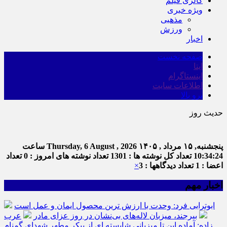
گالری فیلم
ویژه خبری
مذهبی
ورزش
اخبار
صفحه نخست
ایتا
اینستاگرام
اطلاعات سایت
برو بالا
حدیث روز
پنجشنبه, ۱۵ مرداد , ۱۴۰۵
Thursday, 6 August , 2026
ساعت
10:34:24
تعداد کل نوشته ها : 1301
تعداد نوشته های امروز : 0
تعداد
اعضا : 1
تعداد دیدگاهها : 3
×
اخبار مهم
ابوترابی فرد: وحدت با ارزش ترین محصول ایمان و عمل است
بیرجند، میزبان لاله‌های بی‌نشان در روز عزای مادر
عرب
زاده: آماده این تا میزبانی شایسته ای از پیکر مطهر شهدای گمنام