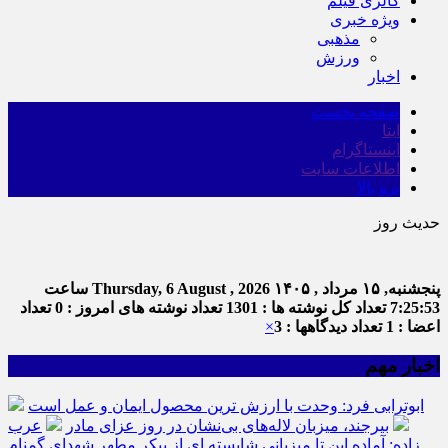
گالری فیلم
ویژه خبری
مذهبی
ورزش
اخبار
صفحه نخست
ایتا
اینستاگرام
اطلاعات سایت
برو بالا
حدیث روز
پنجشنبه, ۱۵ مرداد , ۱۴۰۵
Thursday, 6 August , 2026
ساعت
7:25:54
تعداد کل نوشته ها : 1301
تعداد نوشته های امروز : 0
تعداد
اعضا : 1
تعداد دیدگاهها : 3
×
اخبار مهم
ابوترابی فرد: وحدت با ارزش ترین محصول ایمان و عمل است
بیرجند، میزبان لاله‌های بی‌نشان در روز عزای مادر
عرب
زاده: آماده این تا میزبانی شایسته ای از پیکر مطهر شهدای گمنام