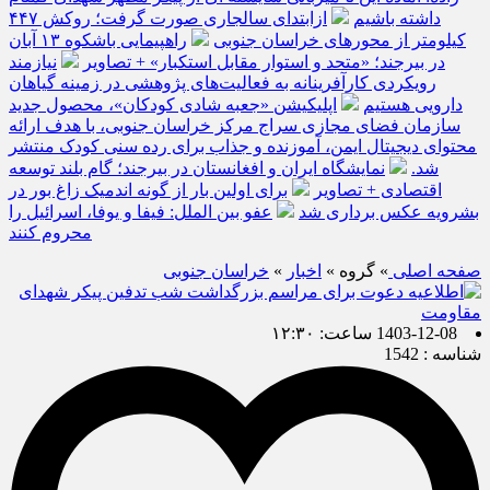
داشته باشیم
ازابتدای سالجاری صورت گرفت؛ روکش ۴۴۷
کیلومتر از محورهای خراسان جنوبی
راهپیمایی باشکوه ۱۳ آبان
در بیرجند؛ «متحد و استوار مقابل استکبار» + تصاویر
نیازمند
رویکردی کارآفرینانه به فعالیت‌های پژوهشی در زمینه گیاهان
دارویی هستیم
اپلیکیشن «جعبه شادی کودکان»، محصول جدید
سازمان فضای مجازی سراج مرکز خراسان جنوبی، با هدف ارائه
محتوای دیجیتال ایمن، آموزنده و جذاب برای رده سنی کودک منتشر
شد.
نمایشگاه ایران و افغانستان در بیرجند؛ گام بلند توسعه
اقتصادی + تصاویر
برای اولین بار از گونه اندمیک زاغ بور در
بشرویه عکس برداری شد
عفو بین الملل: فیفا و یوفا، اسرائیل را
محروم کنند
صفحه اصلی
» گروه »
اخبار
»
خراسان جنوبی
1403-12-08 ساعت: ۱۲:۳۰
شناسه : 1542