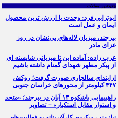
جدیدترین مقالات
ابوترابی فرد: وحدت با ارزش ترین محصول
ایمان و عمل است
بیرجند، میزبان لاله‌های بی‌نشان در روز
عزای مادر
عرب زاده: آماده این تا میزبانی شایسته ای
از پیکر مطهر شهدای گمنام داشته باشیم
ازابتدای سالجاری صورت گرفت؛ روکش
۴۴۷ کیلومتر از محورهای خراسان جنوبی
راهپیمایی باشکوه ۱۳ آبان در بیرجند؛ «متحد
و استوار مقابل استکبار» + تصاویر
نیازمند رویکردی کارآفرینانه به فعالیت‌های