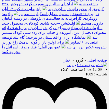
داشته باشیم
ازابتدای سالجاری صورت گرفت؛ روکش ۴۴۷
کیلومتر از محورهای خراسان جنوبی
راهپیمایی باشکوه ۱۳ آبان
در بیرجند؛ «متحد و استوار مقابل استکبار» + تصاویر
نیازمند
رویکردی کارآفرینانه به فعالیت‌های پژوهشی در زمینه گیاهان
دارویی هستیم
اپلیکیشن «جعبه شادی کودکان»، محصول جدید
سازمان فضای مجازی سراج مرکز خراسان جنوبی، با هدف ارائه
محتوای دیجیتال ایمن، آموزنده و جذاب برای رده سنی کودک منتشر
شد.
نمایشگاه ایران و افغانستان در بیرجند؛ گام بلند توسعه
اقتصادی + تصاویر
برای اولین بار از گونه اندمیک زاغ بور در
بشرویه عکس برداری شد
عفو بین الملل: فیفا و یوفا، اسرائیل را
محروم کنند
صفحه اصلی
» گروه »
اخبار
1403-12-09 ساعت: ۱۵:۲۰
شناسه : 1689