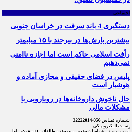
اجتماعی
دستگیری 4 باند سرقت در خراسان جنوبی
بیشترین بارش‌ها در بیرجند با ۱۵ میلیمتر
رأفت اسلامی حاکم است اما اجازه ناامنی
نمی‌دهیم
پلیس در فضای حقیقی و مجازی آماده و
هوشیار است
حال ناخوش داروخانه‌ها در رویارویی با
مشکلات مالی
شـماره تمـاس
056-32222014
پسـت الـکترونیـکی
آدرس پسـتی
خراسان جنوبی - بیرجند - طالقانی 11 - فرعی اول