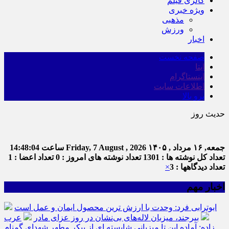
گالری فیلم
ویژه خبری
مذهبی
ورزش
اخبار
صفحه نخست
ایتا
اینستاگرام
اطلاعات سایت
برو بالا
حدیث روز
جمعه, ۱۶ مرداد , ۱۴۰۵
Friday, 7 August , 2026
ساعت
14:48:04
تعداد کل نوشته ها : 1301
تعداد نوشته های امروز : 0
تعداد اعضا : 1
تعداد دیدگاهها : 3
×
اخبار مهم
ابوترابی فرد: وحدت با ارزش ترین محصول ایمان و عمل است
بیرجند، میزبان لاله‌های بی‌نشان در روز عزای مادر
عرب
زاده: آماده این تا میزبانی شایسته ای از پیکر مطهر شهدای گمنام