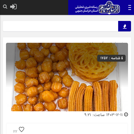
صفحه اصلی
» گروه »
اخبار
شناسه : 1757
1403-12-11 ساعت: ۹:۲۱
22