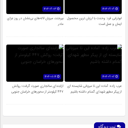
1404-09-03
1404-09-09
ابوترابی فرد: وحدت با ارزش ترین محصول
بیرجند، میزبان لاله‌های بی‌نشان در روز عزای
ایمان و عمل است
مادر
1404-08-14
1404-09-02
عرب زاده: آماده این تا میزبانی شایسته ای
ازابتدای سالجاری صورت گرفت؛ روکش
از پیکر مطهر شهدای گمنام داشته باشیم
۴۴۷ کیلومتر از محورهای خراسان جنوبی
ثبت دیدگاه