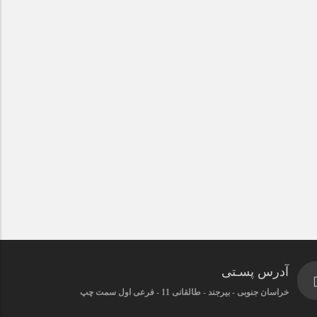
آدرس پسـتی
خراسان جنوبی - بیرجند - طالقانی 11 - فرعی اول سمت چپ