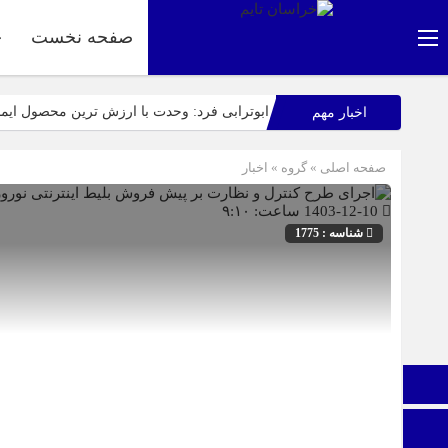
صفحه نخست
ج
ابوترابی فرد: وحدت با ارزش ترین محصول ای
اخبار مهم
عرب زاده: آماده این تا میزبانی شایسته ای از 
صفحه اصلی
» گروه »
اخبار
راهپیمایی باشکوه ۱۳ آبان در بیرجند؛ «متحد و استوار مقابل استکبار» + تصاویر
1403-12-10 ساعت: ۹:۱۰
اپلیکیشن «جعبه شادی کودکان»، محصول جدید س
شناسه : 1775
نمایشگاه ایران و افغانستان در بیرجند؛ گام بلن
عفو بین الملل: فیفا و یوفا، اسرائیل را محروم ک
صفحه نخست
ایتا