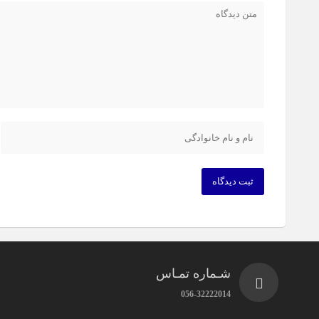
ثبت دیدگاه
شـماره تمـاس
056-32222014