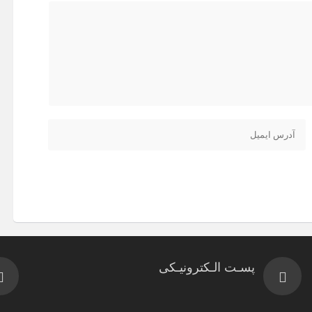
پسـت الـکترونیـکی