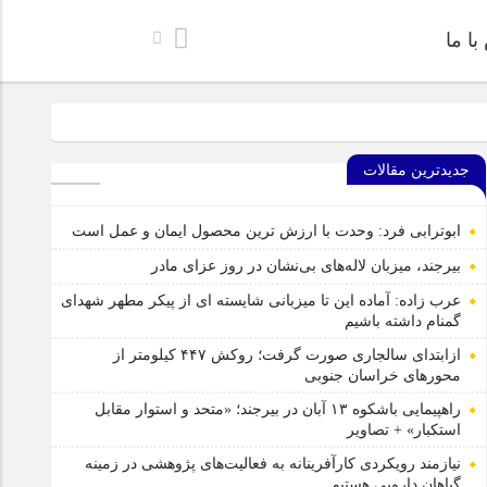
ا ما
خراسان جنوبی
جدیدترین مقالات
‌های پژوهشی در زمینه گیاهان دارویی هستیم
ل ایمن، آموزنده و جذاب برای رده سنی کودک منتشر شد.
ابوترابی فرد: وحدت با ارزش ترین محصول ایمان و عمل است
بشرویه عکس برداری شد
بیرجند، میزبان لاله‌های بی‌نشان در روز عزای مادر
عرب زاده: آماده این تا میزبانی شایسته ای از پیکر مطهر شهدای
گمنام داشته باشیم
ازابتدای سالجاری صورت گرفت؛ روکش ۴۴۷ کیلومتر از
محورهای خراسان جنوبی
راهپیمایی باشکوه ۱۳ آبان در بیرجند؛ «متحد و استوار مقابل
استکبار» + تصاویر
نیازمند رویکردی کارآفرینانه به فعالیت‌های پژوهشی در زمینه
گیاهان دارویی هستیم