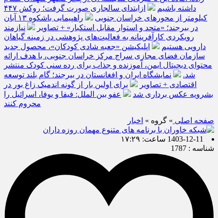
داشته باشیم
ازابتدای سالجاری صورت گرفت؛ روکش ۴۴۷
کیلومتر از محورهای خراسان جنوبی
راهپیمایی باشکوه ۱۳ آبان
در بیرجند؛ «متحد و استوار مقابل استکبار» + تصاویر
نیازمند
رویکردی کارآفرینانه به فعالیت‌های پژوهشی در زمینه گیاهان
دارویی هستیم
اپلیکیشن «جعبه شادی کودکان»، محصول جدید
سازمان فضای مجازی سراج مرکز خراسان جنوبی، با هدف ارائه
محتوای دیجیتال ایمن، آموزنده و جذاب برای رده سنی کودک منتشر
شد.
نمایشگاه ایران و افغانستان در بیرجند؛ گام بلند توسعه
اقتصادی + تصاویر
برای اولین بار از گونه اندمیک زاغ بور در
بشرویه عکس برداری شد
عفو بین الملل: فیفا و یوفا، اسرائیل را
محروم کنند
صفحه اصلی
» گروه »
اخبار
1403-12-11 ساعت: ۱۷:۲۹
شناسه : 1787