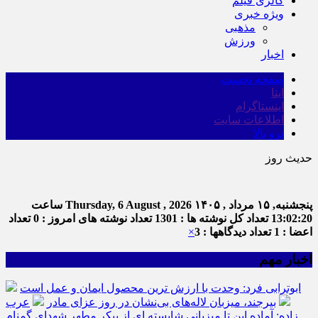
گالری فیلم
ویژه خبری
مذهبی
ورزش
اخبار
صفحه نخست
ایتا
اینستاگرام
اطلاعات سایت
برو بالا
حدیث روز
پنجشنبه, ۱۵ مرداد , ۱۴۰۵
Thursday, 6 August , 2026
ساعت
13:02:20
تعداد کل نوشته ها : 1301
تعداد نوشته های امروز : 0
تعداد
اعضا : 1
تعداد دیدگاهها : 3
×
اخبار مهم
ابوترابی فرد: وحدت با ارزش ترین محصول ایمان و عمل است
بیرجند، میزبان لاله‌های بی‌نشان در روز عزای مادر
عرب
زاده: آماده این تا میزبانی شایسته ای از پیکر مطهر شهدای گمنام