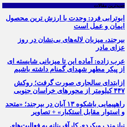
جدیدترین مقالات
ابوترابی فرد: وحدت با ارزش ترین محصول
ایمان و عمل است
بیرجند، میزبان لاله‌های بی‌نشان در روز
عزای مادر
عرب زاده: آماده این تا میزبانی شایسته ای
از پیکر مطهر شهدای گمنام داشته باشیم
ازابتدای سالجاری صورت گرفت؛ روکش
۴۴۷ کیلومتر از محورهای خراسان جنوبی
راهپیمایی باشکوه ۱۳ آبان در بیرجند؛ «متحد
و استوار مقابل استکبار» + تصاویر
نیازمند رویکردی کارآفرینانه به فعالیت‌های