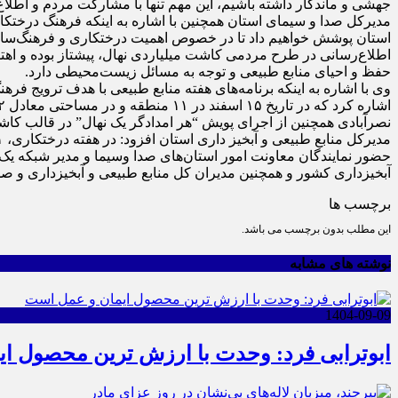
جهشی و ماندگار داشته باشیم، این مهم تنها با مشارکت مردم و اطل
مدیرکل صدا و سیمای استان همچنین با اشاره به اینکه فرهنگ درختکار
استان پوشش خواهیم داد تا در خصوص اهمیت درختکاری و فرهنگ‌سازی
اطلاع‌رسانی در طرح مردمی کاشت میلیاردی نهال، پیشتاز بوده و اهتم
حفظ و احیای منابع طبیعی و توجه به مسائل زیست‌محیطی دارد.
وی با اشاره به اینکه برنامه‌های هفته منابع طبیعی با هدف ترویج ف
اشاره کرد که در تاریخ ۱۵ اسفند در ۱۱ منطقه و در مساحتی معادل ۱۲ هکتار، با کاشت ۳۵۰۰ اصله نهال برگزار خواهد شد.
نصرآبادی همچنین از اجرای پویش “هر امدادگر یک نهال” در قالب کاشت ۴۲۰۰ نهال در ایستگاه‌ها و پست‌های امدادی خبر
حضور نمایندگان معاونت امور استان‌های صدا وسیما و مدیر شبکه یک
آبخیزداری کشور و همچنین مدیران کل منابع طبیعی و آبخیزداری و صدا
برچسب ها
این مطلب بدون برچسب می باشد.
نوشته های مشابه
1404-09-09
ابوترابی فرد: وحدت با ارزش ترین محصول ا