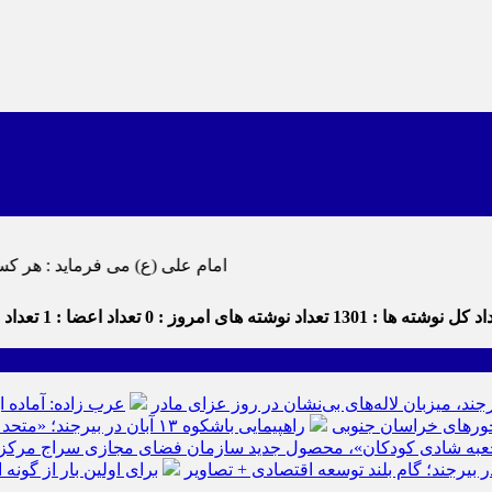
امام علی (ع) می فرماید : هر کس از خود بدگویی و انتقاد کند٬ خود را اصلاح کرده و هر کس خودستایی ن
د کل نوشته ها : 1301
تعداد نوشته های امروز : 0
تعداد اعضا : 1
تعداد د
رجند، میزبان لاله‌های بی‌نشان در روز عزای مادر
عرب زاده: آماده ا
راهپیمایی باشکوه ۱۳ آبان در بیرجند؛ «متحد و استوار مقابل استکبار» + تصاویر
عبه شادی کودکان»، محصول جدید سازمان فضای مجازی سراج مرکز خرا
ر بیرجند؛ گام بلند توسعه اقتصادی + تصاویر
برای اولین بار از گون