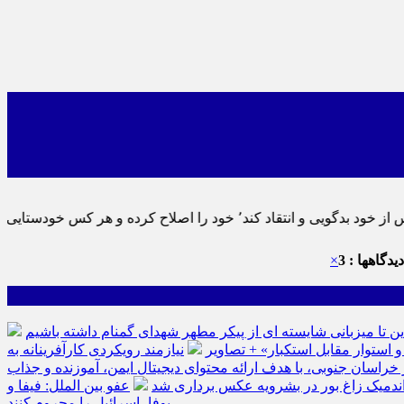
ماید٬ پس به تحقیق خویش را تباه نموده است.
یدگاهها : 3
×
ین تا میزبانی شایسته ای از پیکر مطهر شهدای گمنام داشته باشیم
نیازمند رویکردی کارآفرینانه به
سان جنوبی، با هدف ارائه محتوای دیجیتال ایمن، آموزنده و جذاب
ه اندمیک زاغ بور در بشرویه عکس برداری شد
عفو بین الملل: فیفا و
یوفا، اسرائیل را محروم کنند