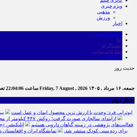
گالری فیلم
ویژه خبری
مذهبی
ورزش
اخبار
صفحه نخست
ایتا
اینستاگرام
اطلاعات سایت
برو بالا
حدیث روز
جمعه, ۱۶ مرداد , ۱۴۰۵
Friday, 7 August , 2026
ساعت
22:04:07
تعدا
اخبار مهم
ابوترابی فرد: وحدت با ارزش ترین محصول ایمان و عمل است
بی
ازابتدای سالجاری صورت گرفت؛ روکش ۴۴۷ کیلومتر از محورهای خراسان جنوبی
فعالیت‌های پژوهشی در زمینه گیاهان دارویی هستیم
اپلیکیشن «ج
برای رده سنی کودک منتشر شد.
نمایشگاه ایران و افغانستان د