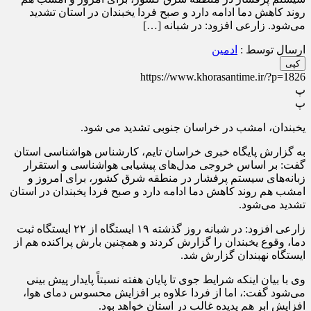
روند کاهش دما ادامه دارد و صبح فردا یخبندان در استان تشدید
می‌شود. زارعی افزود: در شبانه […]
ارسال توسط :
ادمین
کپی
https://www.khorasantime.ir/?p=1826
پ
پ
یخبندان، امشب در خراسان جنوبی تشدید می شود.
به گزارش پایگاه خبری خراسان تایم، کارشناس هواشناسی استان
گفت: بر اساس خروجی مدل‌های پیشیابی هواشناسی و استقرار
زبانه‌های سیستم پرفشار در منطقه شرق کشور، برای امروز و
امشب هم روند کاهش دما ادامه دارد و صبح فردا یخبندان در استان
تشدید می‌شود.
زارعی افزود: در شبانه روز گذشته ۱۹ ایستگاه از ۲۲ ایستگاه ثبت
دما، وقوع یخبندان را گزارش کردند و همچنین بارش پراکنده هم از
ایستگاه نهبندان گزارش شد.
وی با بیان اینکه شرایط جوی تا پایان هفته نسبتاً پایدار پیش بینی
می‌شود گفت:، اما از فردا علاوه بر افزایش محسوس دمای هوا،
افزایش ابر هم پدیده غالب در استان خواهد بود.