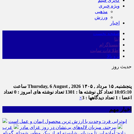
گالری فیلم
ویژه خبری
مذهبی
ورزش
اخبار
صفحه نخست
ایتا
اینستاگرام
اطلاعات سایت
برو بالا
حدیث روز
ا
پنجشنبه, ۱۵ مرداد , ۱۴۰۵
Thursday, 6 August , 2026
ساعت
18:05:11
تعداد کل نوشته ها : 1301
تعداد نوشته های امروز : 0
تعداد
اعضا : 1
تعداد دیدگاهها : 3
×
اخبار مهم
ابوترابی فرد: وحدت با ارزش ترین محصول ایمان و عمل است
بیرجند، میزبان لاله‌های بی‌نشان در روز عزای مادر
عرب
زاده: آماده این تا میزبانی شایسته ای از پیکر مطهر شهدای گمنام