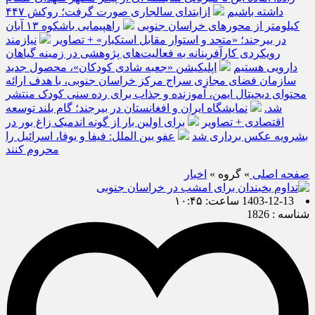
داشته باشیم
ازابتدای سالجاری صورت گرفت؛ روکش ۴۴۷
کیلومتر از محورهای خراسان جنوبی
راهپیمایی باشکوه ۱۳ آبان
در بیرجند؛ «متحد و استوار مقابل استکبار» + تصاویر
نیازمند
رویکردی کارآفرینانه به فعالیت‌های پژوهشی در زمینه گیاهان
دارویی هستیم
اپلیکیشن «جعبه شادی کودکان»، محصول جدید
سازمان فضای مجازی سراج مرکز خراسان جنوبی، با هدف ارائه
محتوای دیجیتال ایمن، آموزنده و جذاب برای رده سنی کودک منتشر
شد.
نمایشگاه ایران و افغانستان در بیرجند؛ گام بلند توسعه
اقتصادی + تصاویر
برای اولین بار از گونه اندمیک زاغ بور در
بشرویه عکس برداری شد
عفو بین الملل: فیفا و یوفا، اسرائیل را
محروم کنند
صفحه اصلی
» گروه »
اخبار
1403-12-13 ساعت: ۱۰:۴۵
شناسه : 1826