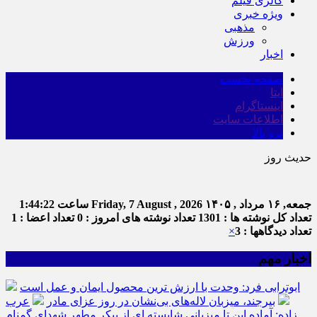
گالری فیلم
ویژه خبری
مذهبی
ورزش
اخبار
صفحه نخست
ایتا
اینستاگرام
اطلاعات سایت
برو بالا
حدیث روز
جمعه, ۱۶ مرداد , ۱۴۰۵
Friday, 7 August , 2026
ساعت
1:44:23
تعداد کل نوشته ها : 1301
تعداد نوشته های امروز : 0
تعداد اعضا : 1
تعداد دیدگاهها : 3
×
اخبار مهم
ابوترابی فرد: وحدت با ارزش ترین محصول ایمان و عمل است
بیرجند، میزبان لاله‌های بی‌نشان در روز عزای مادر
عرب
زاده: آماده این تا میزبانی شایسته ای از پیکر مطهر شهدای گمنام