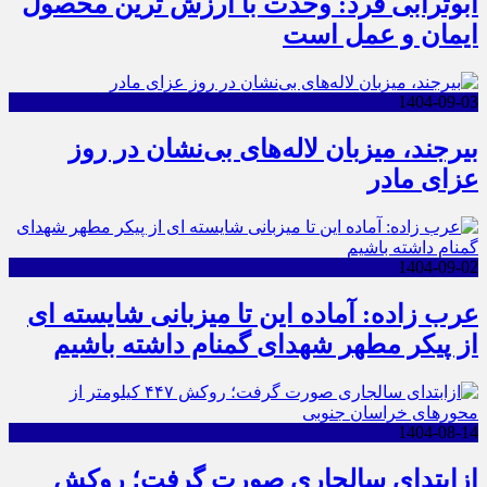
ابوترابی فرد: وحدت با ارزش ترین محصول
ایمان و عمل است
1404-09-03
بیرجند، میزبان لاله‌های بی‌نشان در روز
عزای مادر
1404-09-02
عرب زاده: آماده این تا میزبانی شایسته ای
از پیکر مطهر شهدای گمنام داشته باشیم
1404-08-14
ازابتدای سالجاری صورت گرفت؛ روکش