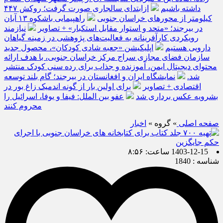
داشته باشیم
ازابتدای سالجاری صورت گرفت؛ روکش ۴۴۷
کیلومتر از محورهای خراسان جنوبی
راهپیمایی باشکوه ۱۳ آبان
در بیرجند؛ «متحد و استوار مقابل استکبار» + تصاویر
نیازمند
رویکردی کارآفرینانه به فعالیت‌های پژوهشی در زمینه گیاهان
دارویی هستیم
اپلیکیشن «جعبه شادی کودکان»، محصول جدید
سازمان فضای مجازی سراج مرکز خراسان جنوبی، با هدف ارائه
محتوای دیجیتال ایمن، آموزنده و جذاب برای رده سنی کودک منتشر
شد.
نمایشگاه ایران و افغانستان در بیرجند؛ گام بلند توسعه
اقتصادی + تصاویر
برای اولین بار از گونه اندمیک زاغ بور در
بشرویه عکس برداری شد
عفو بین الملل: فیفا و یوفا، اسرائیل را
محروم کنند
صفحه اصلی
» گروه »
اخبار
1403-12-15 ساعت: ۸:۵۶
شناسه : 1840