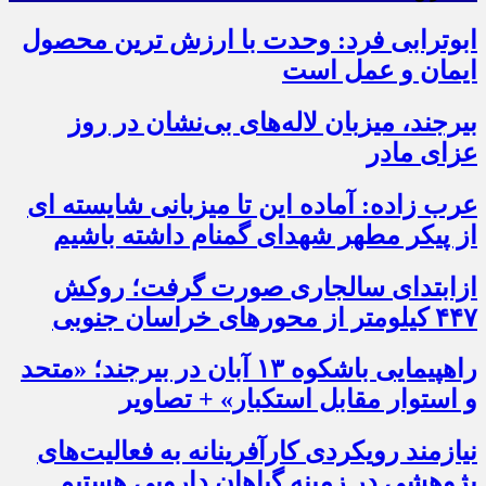
ابوترابی فرد: وحدت با ارزش ترین محصول
ایمان و عمل است
بیرجند، میزبان لاله‌های بی‌نشان در روز
عزای مادر
عرب زاده: آماده این تا میزبانی شایسته ای
از پیکر مطهر شهدای گمنام داشته باشیم
ازابتدای سالجاری صورت گرفت؛ روکش
۴۴۷ کیلومتر از محورهای خراسان جنوبی
راهپیمایی باشکوه ۱۳ آبان در بیرجند؛ «متحد
و استوار مقابل استکبار» + تصاویر
نیازمند رویکردی کارآفرینانه به فعالیت‌های
پژوهشی در زمینه گیاهان دارویی هستیم