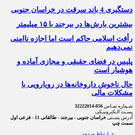
دستگیری 4 باند سرقت در خراسان جنوبی
بیشترین بارش‌ها در بیرجند با ۱۵ میلیمتر
رأفت اسلامی حاکم است اما اجازه ناامنی
نمی‌دهیم
پلیس در فضای حقیقی و مجازی آماده و
هوشیار است
حال ناخوش داروخانه‌ها در رویارویی با
مشکلات مالی
شـماره تمـاس
056-32222014
پسـت الـکترونیـکی
آدرس پسـتی
خراسان جنوبی - بیرجند - طالقانی 11 - فرعی اول
سمت چپ
ارتباط مردمی