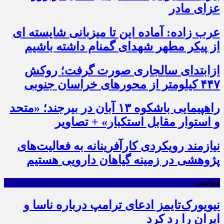
عزای مادر
عرب زاده: آماده این تا میزبانی شایسته ای
از پیکر مطهر شهدای گمنام داشته باشیم
ازابتدای سالجاری صورت گرفت؛ روکش
۴۴۷ کیلومتر از محورهای خراسان جنوبی
راهپیمایی باشکوه ۱۳ آبان در بیرجند؛ «متحد
و استوار مقابل استکبار» + تصاویر
نیازمند رویکردی کارآفرینانه به فعالیت‌های
پژوهشی در زمینه گیاهان دارویی هستیم
سیاسی
نیویورک‌تایمز ادعای ترامپ درباره ناسا و
ایران را رد کرد