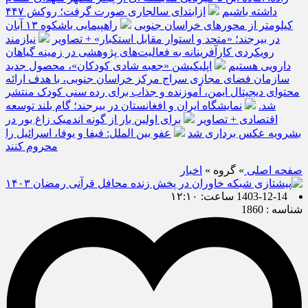
داشته باشیم
ازابتدای سالجاری صورت گرفت؛ روکش ۴۴۷
کیلومتر از محورهای خراسان جنوبی
راهپیمایی باشکوه ۱۳ آبان
در بیرجند؛ «متحد و استوار مقابل استکبار» + تصاویر
نیازمند
رویکردی کارآفرینانه به فعالیت‌های پژوهشی در زمینه گیاهان
دارویی هستیم
اپلیکیشن «جعبه شادی کودکان»، محصول جدید
سازمان فضای مجازی سراج مرکز خراسان جنوبی، با هدف ارائه
محتوای دیجیتال ایمن، آموزنده و جذاب برای رده سنی کودک منتشر
شد.
نمایشگاه ایران و افغانستان در بیرجند؛ گام بلند توسعه
اقتصادی + تصاویر
برای اولین بار از گونه اندمیک زاغ بور در
بشرویه عکس برداری شد
عفو بین الملل: فیفا و یوفا، اسرائیل را
محروم کنند
صفحه اصلی
» گروه »
اخبار
1403-12-14 ساعت: ۱۲:۱۰
شناسه : 1860