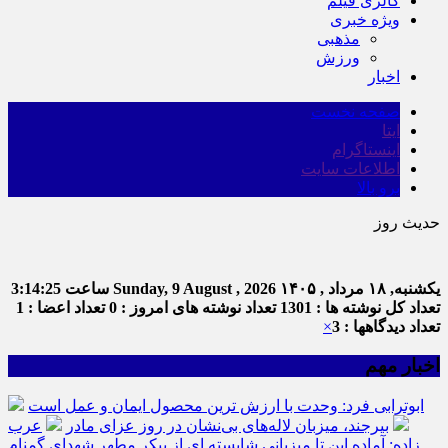
گالری فیلم
ویژه خبری
مذهبی
ورزش
اخبار
صفحه نخست
ایتا
اینستاگرام
اطلاعات سایت
برو بالا
حدیث روز
ام
یکشنبه, ۱۸ مرداد , ۱۴۰۵
Sunday, 9 August , 2026
ساعت
3:14:25
تعداد کل نوشته ها : 1301
تعداد نوشته های امروز : 0
تعداد اعضا : 1
تعداد دیدگاهها : 3
×
اخبار مهم
ابوترابی فرد: وحدت با ارزش ترین محصول ایمان و عمل است
بیرجند، میزبان لاله‌های بی‌نشان در روز عزای مادر
عرب
زاده: آماده این تا میزبانی شایسته ای از پیکر مطهر شهدای گمنام