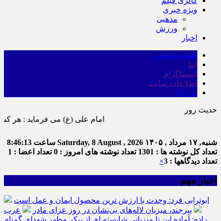
گالری فیلم
ویژه خبری
مذهبی
ورزش
اخبار
صفحه نخست
ایتا
اینستاگرام
اطلاعات سایت
برو بالا
حدیث روز
امام علی (ع) می فرماید : هر کس از خود بدگویی و انتقاد کند٬ خود را اصلاح کرده و هر کس 
شنبه, ۱۷ مرداد , ۱۴۰۵
Saturday, 8 August , 2026
ساعت
8:46:13
تعداد کل نوشته ها : 1301
تعداد نوشته های امروز : 0
تعداد اعضا : 1
تعداد دیدگاهها : 3
×
اخبار مهم
ابوترابی فرد: وحدت با ارزش ترین محصول ایمان و عمل است
بیرجند، میزبان لاله‌های بی‌نشان در روز عزای مادر
عرب
زاده: آماده این تا میزبانی شایسته ای از پیکر مطهر شهدای گمنام