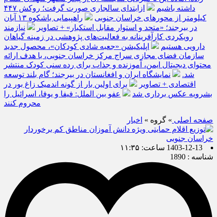
داشته باشیم
ازابتدای سالجاری صورت گرفت؛ روکش ۴۴۷
کیلومتر از محورهای خراسان جنوبی
راهپیمایی باشکوه ۱۳ آبان
در بیرجند؛ «متحد و استوار مقابل استکبار» + تصاویر
نیازمند
رویکردی کارآفرینانه به فعالیت‌های پژوهشی در زمینه گیاهان
دارویی هستیم
اپلیکیشن «جعبه شادی کودکان»، محصول جدید
سازمان فضای مجازی سراج مرکز خراسان جنوبی، با هدف ارائه
محتوای دیجیتال ایمن، آموزنده و جذاب برای رده سنی کودک منتشر
شد.
نمایشگاه ایران و افغانستان در بیرجند؛ گام بلند توسعه
اقتصادی + تصاویر
برای اولین بار از گونه اندمیک زاغ بور در
بشرویه عکس برداری شد
عفو بین الملل: فیفا و یوفا، اسرائیل را
محروم کنند
صفحه اصلی
» گروه »
اخبار
1403-12-13 ساعت: ۱۱:۳۵
شناسه : 1890