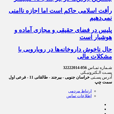
رأفت اسلامی حاکم است اما اجازه ناامنی
نمی‌دهیم
پلیس در فضای حقیقی و مجازی آماده و
هوشیار است
حال ناخوش داروخانه‌ها در رویارویی با
مشکلات مالی
شـماره تمـاس
056-32222014
پسـت الـکترونیـکی
آدرس پسـتی
خراسان جنوبی - بیرجند - طالقانی 11 - فرعی اول
سمت چپ
ارتباط مردمی
اطلاعات تماس