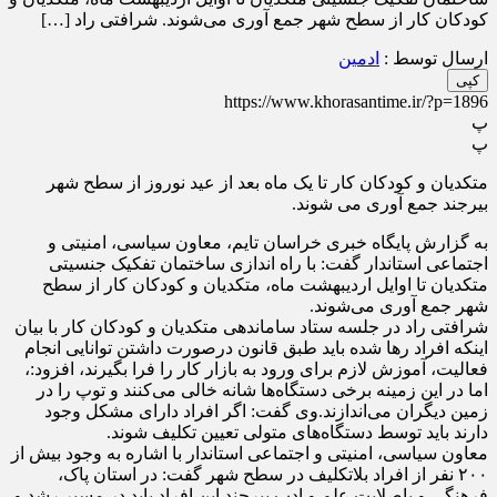
کودکان کار از سطح شهر جمع آوری می‌شوند. شرافتی راد […]
ارسال توسط :
ادمین
کپی
https://www.khorasantime.ir/?p=1896
پ
پ
متکدیان و کودکان کار تا یک ماه بعد از عید نوروز از سطح شهر
بیرجند جمع آوری می شوند.
به گزارش پایگاه خبری خراسان تایم، معاون سیاسی، امنیتی و
اجتماعی استاندار گفت: با راه اندازی ساختمان تفکیک جنسیتی
متکدیان تا اوایل اردیبهشت ماه، متکدیان و کودکان کار از سطح
شهر جمع آوری می‌شوند.
شرافتی راد در جلسه ستاد ساماندهی متکدیان و کودکان کار با بیان
اینکه افراد رها شده باید طبق قانون درصورت داشتن توانایی انجام
فعالیت، آموزش لازم برای ورود به بازار کار را فرا بگیرند، افزود:،
اما در این زمینه برخی دستگاه‌ها شانه خالی می‌کنند و توپ را در
زمین دیگران می‌اندازند.وی گفت: اگر افراد دارای مشکل وجود
دارند باید توسط دستگاه‌های متولی تعیین تکلیف شوند.
معاون سیاسی، امنیتی و اجتماعی استاندار با اشاره به وجود بیش از
۲۰۰ نفر از افراد بلاتکلیف در سطح شهر گفت: در استان پاک،
فرهنگی و باصلابت علم و ادب بیرجند این افراد باید در مسیر رشد و