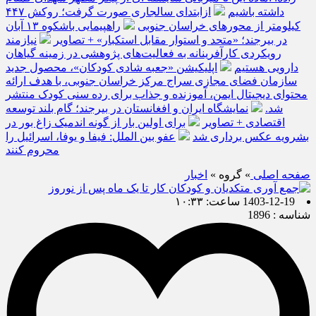
داشته باشیم
ازابتدای سالجاری صورت گرفت؛ روکش ۴۴۷
کیلومتر از محورهای خراسان جنوبی
راهپیمایی باشکوه ۱۳ آبان
در بیرجند؛ «متحد و استوار مقابل استکبار» + تصاویر
نیازمند
رویکردی کارآفرینانه به فعالیت‌های پژوهشی در زمینه گیاهان
دارویی هستیم
اپلیکیشن «جعبه شادی کودکان»، محصول جدید
سازمان فضای مجازی سراج مرکز خراسان جنوبی، با هدف ارائه
محتوای دیجیتال ایمن، آموزنده و جذاب برای رده سنی کودک منتشر
شد.
نمایشگاه ایران و افغانستان در بیرجند؛ گام بلند توسعه
اقتصادی + تصاویر
برای اولین بار از گونه اندمیک زاغ بور در
بشرویه عکس برداری شد
عفو بین الملل: فیفا و یوفا، اسرائیل را
محروم کنند
صفحه اصلی
» گروه »
اخبار
1403-12-19 ساعت: ۱۰:۳۳
شناسه : 1896