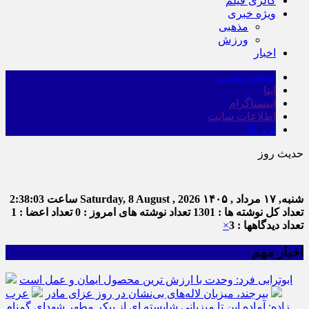
گالری فیلم
ویژه خبری
مذهبی
ورزش
اخبار
صفحه نخست
ایتا
اینستاگرام
اطلاعات سایت
برو بالا
حدیث روز
شنبه, ۱۷ مرداد , ۱۴۰۵
Saturday, 8 August , 2026
ساعت
2:38:04
تعداد کل نوشته ها : 1301
تعداد نوشته های امروز : 0
تعداد اعضا : 1
تعداد دیدگاهها : 3
×
اخبار مهم
ابوترابی فرد: وحدت با ارزش ترین محصول ایمان و عمل است
بیرجند، میزبان لاله‌های بی‌نشان در روز عزای مادر
عرب
زاده: آماده این تا میزبانی شایسته ای از پیکر مطهر شهدای گمنام