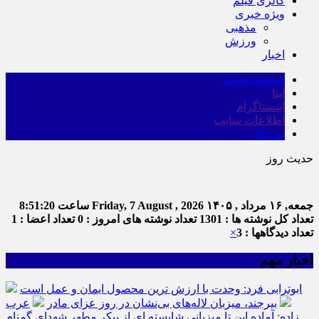
گالری فیلم
ویژه خبری
مذهبی
ورزش
اخبار
صفحه نخست
ایتا
اینستاگرام
اطلاعات سایت
برو بالا
حدیث روز
ام
جمعه, ۱۶ مرداد , ۱۴۰۵
Friday, 7 August , 2026
ساعت
8:51:20
تعداد کل نوشته ها : 1301
تعداد نوشته های امروز : 0
تعداد اعضا : 1
تعداد دیدگاهها : 3
×
اخبار مهم
ابوترابی فرد: وحدت با ارزش ترین محصول ایمان و عمل است
بیرجند، میزبان لاله‌های بی‌نشان در روز عزای مادر
عرب
زاده: آماده این تا میزبانی شایسته ای از پیکر مطهر شهدای گمنام