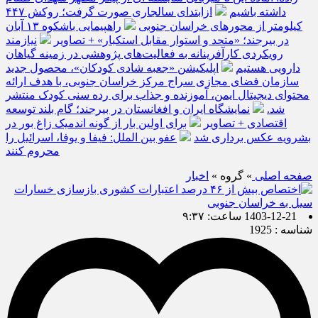
داشته باشیم
ازابتدای سالجاری صورت گرفت؛ روکش ۴۴۷
کیلومتر از محورهای خراسان جنوبی
راهپیمایی باشکوه ۱۳ آبان
در بیرجند؛ «متحد و استوار مقابل استکبار» + تصاویر
نیازمند
رویکردی کارآفرینانه به فعالیت‌های پژوهشی در زمینه گیاهان
دارویی هستیم
اپلیکیشن «جعبه شادی کودکان»، محصول جدید
سازمان فضای مجازی سراج مرکز خراسان جنوبی، با هدف ارائه
محتوای دیجیتال ایمن، آموزنده و جذاب برای رده سنی کودک منتشر
شد.
نمایشگاه ایران و افغانستان در بیرجند؛ گام بلند توسعه
اقتصادی + تصاویر
برای اولین بار از گونه اندمیک زاغ بور در
بشرویه عکس برداری شد
عفو بین الملل: فیفا و یوفا، اسرائیل را
محروم کنند
صفحه اصلی
» گروه »
اخبار
1403-12-21 ساعت: ۹:۳۷
شناسه : 1925