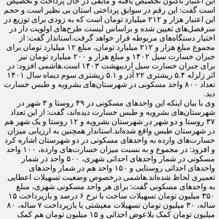
این اعتبار تاکنون تخصیص یافته و مابقی در حال پرداخت و تخصیص
است گفت: این رقم در سوابق پرداختی استان بی نظیر است و حجم
این اعتبار هزار و ۲۱۲ میلیارد تومان است که به زودی برای توزیع در
سرفصل‌های تعیین شده و براساس لیست طرح‌های اولویت دار در
اختیار دستگاه‌های مربوطه قرار خواهد گرفت.استاندار گفت: از
مجموع مبلغ هزار و ۲۱۲ میلیارد تومان، مبلغ ۱۲ میلیارد تومان برای
جبران خسارت سیل ۱۴۰۲ و مبلغ هزار و ۲۰۰ میلیارد تومان نیز
برای جبران خسارت سیل اردیبهشت ۱۴۰۳ است.هاشمی افزود: در
اثر زلزله ۵.۴ ریشتری ۲۲ آذر و ۵.۱ ریشتری سوم دیماه سال ۱۴۰۱
تعداد ۸۰۰ واحد مسکونی در شهرستان‌های بشرویه و طبس خسارت
دید.
وی با بیان اینکه این واحد‌های مسکونی در ۴۹ روستا و ۳ شهر در
شهرستان‌های بشرویه و طبس خسارت دیده‌اند، گفت: از این تعداد
۳۷ روستا و دو شهر در شهرستان بشرویه و ۱۲ روستا و یک شهر هم
در شهرستان طبس واقع شده‌اند.استاندار همچنین به ارزیابی میزان
خسارت‌های وارده به واحد‌های مسکونی در دو شهرستان اشاره کرد
و افزود: در مجموع و به نسبت میزان خسارت‌های وارده، ۱۰۰ واحد
مسکونی در شمار واحد‌های احداثی شهری، ۵۰۰ واحد در شمار
واحد‌های احداثی روستایی و ۱۵۰ واحد هم در شمار واحد‌های
تعمیری لحاظ شده‌اند.هاشمی درخصوص وضعیت تسهیلات اعطایی
به واحد‌های مسکونی گفت: برای هر واحد مسکونی شهری، مبلغ
۳۵۰ میلیون تومان تسهیلات ساخت با نرخ ۶ درصد و بازپرداخت ۱۵
ساله، ۳۰ میلیون تومان تسهیلات معیشتی با بازپرداخت ۷ ساله، ۸۰
میلیون تومان کمک بلاعوض احداثی و ۱۵ میلیون تومان هم کمک