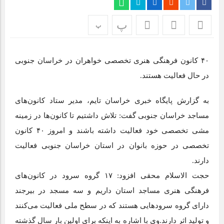
اپلیکیشن «جعبه شادی کودکان»، محصول جدید سازمان فضای
مجازی سراج مرکز خراسان جنوبی، با هدف ارائه محتوای دیجیتال
پ
پ
ایمن، آموزنده و جذاب برای رده سنی کودک منتشر شد.
نمایشگاه ایران و افغانستان در بیرجند؛ گام بلند توسعه اقتصادی +
۴۰ کانون فرهنگی هنری تخصصی خواهران در خراسان جنوبی
تصاویر
در حال فعالیت هستند.
برای اولین بار از گونه اندمیک زاغ بور در بشرویه عکس برداری
به گزارش پایگاه خبری خراسان تایم، مدیر ستاد کانون‌های
شد
مساجد خراسان جنوبی گفت: تلاش داشتیم تا کانون‌ها در زمینه
عفو بین الملل: فیفا و یوفا، اسرائیل را محروم کنند
مشی تخصصی خود فعالیت داشته باشند و امروز ۴۰ کانون
تخصصی در حوزه بانوان در استان خراسان جنوبی فعالیت
دارند.
حجت الاسلام محقی افزود: ۱۷ گروه سرود در کانون‌های
فرهنگی هنری مساجد استان داریم و سه مسجد در بیرجند
دارای گروه سرود‌هایی هستند که در سطح ملی فعالیت می‌کنند
و تولید اثر دارند.وی با اشاره به اینکه برای اولین بار سال گذشته