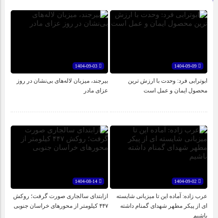
1404-09-03
1404-09-09
ابوترابی فرد: وحدت با ارزش ترین
بیرجند، میزبان لاله‌های بی‌نشان در روز
محصول ایمان و عمل است
عزای مادر
1404-08-14
1404-09-02
عرب زاده: آماده این تا میزبانی شایسته
ازابتدای سالجاری صورت گرفت؛ روکش
ای از پیکر مطهر شهدای گمنام داشته
۴۴۷ کیلومتر از محورهای خراسان جنوبی
باشیم