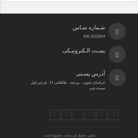
شـماره تمـاس
056-32222014
پسـت الـکترونیـکی
آدرس پسـتی
خراسان جنوبی - بیرجند - طالقانی 11 - فرعی اول
سمت چپ
تمامی حقوق این سایت محفوظ است.