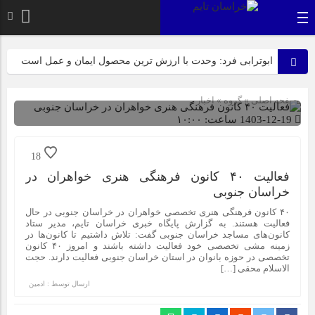
ابوترابی فرد: وحدت با ارزش ترین محصول ایمان و عمل است
بیرجند، میزبان لاله‌های بی‌نشان در روز عزای مادر
صفحه اصلی
» گروه »
اخبار
عرب زاده: آماده این تا میزبانی شایسته ای از پیکر مطهر شهدای
1403-12-19 ساعت: ۱۰:۰۰
گمنام داشته باشیم
شناسه : 1955
18
ازابتدای سالجاری صورت گرفت؛ روکش ۴۴۷ کیلومتر از
فعالیت ۴۰ کانون فرهنگی هنری خواهران در
محورهای خراسان جنوبی
خراسان جنوبی
۴۰ کانون فرهنگی هنری تخصصی خواهران در خراسان جنوبی در حال
راهپیمایی باشکوه ۱۳ آبان در بیرجند؛ «متحد و استوار مقابل
فعالیت هستند. به گزارش پایگاه خبری خراسان تایم، مدیر ستاد
استکبار» + تصاویر
کانون‌های مساجد خراسان جنوبی گفت: تلاش داشتیم تا کانون‌ها در
زمینه مشی تخصصی خود فعالیت داشته باشند و امروز ۴۰ کانون
تخصصی در حوزه بانوان در استان خراسان جنوبی فعالیت دارند. حجت
الاسلام محقی […]
نیازمند رویکردی کارآفرینانه به فعالیت‌های پژوهشی در زمینه
گیاهان دارویی هستیم
ارسال توسط :
ادمین