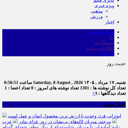
گالری فیلم
ویژه خبری
مذهبی
ورزش
اخبار
صفحه نخست
ایتا
اینستاگرام
اطلاعات سایت
برو بالا
حدیث روز
امام علی (ع
شنبه, ۱۷ مرداد , ۱۴۰۵
Saturday, 8 August , 2026
ساعت
0:50:52
تعداد کل نوشته ها : 1301
تعداد نوشته های امروز : 0
تعداد اعضا : 1
تعداد دیدگاهها : 3
×
اخبار مهم
ابوترابی فرد: وحدت با ارزش ترین محصول ایمان و عمل است
بیرجند، میزبان لاله‌های بی‌نشان در روز عزای مادر
عرب
زاده: آماده این تا میزبانی شایسته ای از پیکر مطهر شهدای گمنام