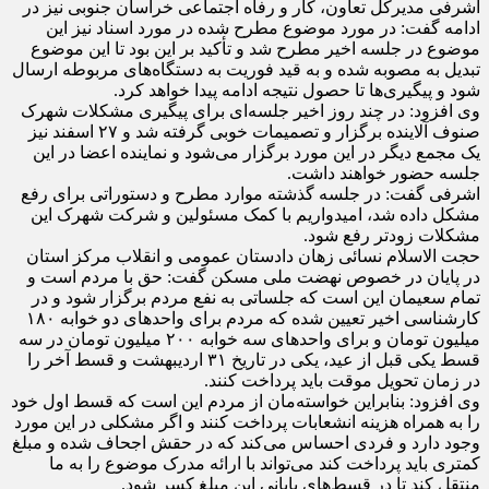
اشرفی مدیرکل تعاون، کار و رفاه اجتماعی خراسان جنوبی نیز در
ادامه گفت: در مورد موضوع مطرح شده در مورد اسناد نیز این
موضوع در جلسه اخیر مطرح شد و تأکید بر این بود تا این موضوع
تبدیل به مصوبه شده و به قید فوریت به دستگاه‌های مربوطه ارسال
شود و پیگیری‌ها تا حصول نتیجه ادامه پیدا خواهد کرد.
وی افزود: در چند روز اخیر جلسه‌ای برای پیگیری مشکلات شهرک
صنوف آلاینده برگزار و تصمیمات خوبی گرفته شد و ۲۷ اسفند نیز
یک مجمع دیگر در این مورد برگزار می‌شود و نماینده اعضا در این
جلسه حضور خواهند داشت.
اشرفی گفت: در جلسه گذشته موارد مطرح و دستوراتی برای رفع
مشکل داده شد، امیدواریم با کمک مسئولین و شرکت شهرک این
مشکلات زودتر رفع شود.
حجت الاسلام نسائی زهان دادستان عمومی و انقلاب مرکز استان
در پایان در خصوص نهضت ملی مسکن گفت: حق با مردم است و
تمام سعیمان این است که جلساتی به نفع مردم برگزار شود و در
کارشناسی اخیر تعیین شده که مردم برای واحد‌های دو خوابه ۱۸۰
میلیون تومان و برای واحد‌های سه خوابه ۲۰۰ میلیون تومان در سه
قسط یکی قبل از عید، یکی در تاریخ ۳۱ اردیبهشت و قسط آخر را
در زمان تحویل موقت باید پرداخت کنند.
وی افزود: بنابراین خواسته‌مان از مردم این است که قسط اول خود
را به همراه هزینه انشعابات پرداخت کنند و اگر مشکلی در این مورد
وجود دارد و فردی احساس می‌کند که در حقش اجحاف شده و مبلغ
کمتری باید پرداخت کند می‌تواند با ارائه مدرک موضوع را به ما
منتقل کند تا در قسط‌های پایانی این مبلغ کسر شود.