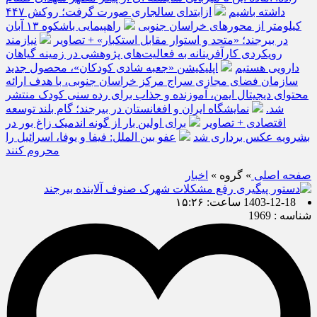
داشته باشیم
ازابتدای سالجاری صورت گرفت؛ روکش ۴۴۷
کیلومتر از محورهای خراسان جنوبی
راهپیمایی باشکوه ۱۳ آبان
در بیرجند؛ «متحد و استوار مقابل استکبار» + تصاویر
نیازمند
رویکردی کارآفرینانه به فعالیت‌های پژوهشی در زمینه گیاهان
دارویی هستیم
اپلیکیشن «جعبه شادی کودکان»، محصول جدید
سازمان فضای مجازی سراج مرکز خراسان جنوبی، با هدف ارائه
محتوای دیجیتال ایمن، آموزنده و جذاب برای رده سنی کودک منتشر
شد.
نمایشگاه ایران و افغانستان در بیرجند؛ گام بلند توسعه
اقتصادی + تصاویر
برای اولین بار از گونه اندمیک زاغ بور در
بشرویه عکس برداری شد
عفو بین الملل: فیفا و یوفا، اسرائیل را
محروم کنند
صفحه اصلی
» گروه »
اخبار
1403-12-18 ساعت: ۱۵:۲۶
شناسه : 1969