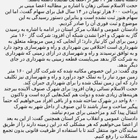
حجت الاسلام نسائی زهان با اشاره بر مطالبه اعضا مبنی بر
پرداخت ۶۰۰ هزار تومان در ۱۴ سال قبل برای سهام گفت:، اما این
سهام هنوز ثبت نشده است و بنابراین دستور رسیدگی به این
موضوع و ثبت فوری آن را صادر کردیم.
دادستان عمومی و انقلاب مرکز استان در ادامه با اشاره به رسیدن
گاز به شهرک و اجرا نشدن شبکه آن افزود: شرکت گاز ۱۶۰ متر
زمین برای این کار نیاز دارد؛ از آنجایی که زمین مربوطه متعلق به
شهرداری است اختلافی بین شهرداری و راه و شهرسازی وجود دارد
و به توافق نرسیدند و راه و شهرسازی در ازای زمینی که شهرداری
به شرکت گاز بدهد می‌بایست قطعه زمینی به شهرداری در جای
دیگر بدهد.
وی گفت: در این خصوص مکاتبه شده که شرکت گاز این ۱۶۰ متر
زمین مورد نیاز را به تملک خود درآورد و راه و شهرسازی نیز تکلیف
دارد که این زمین تملک شده را برای شهرداری جبران کند.
حجت الاسلام نسائی زهان افزود: برای شهرک صنوف آلاینده بیرجند
هزینه‌های زیادی شده و دولت هم کمک‌هایی کرده است و تاکنون
۸۰۰ واحد در شهرک ساخته شده و از باقی افراد می‌خواهیم که حتماً
پیگیر ساخت و ساز باشند تا این صنوف از داخل شهر به شهرک
انتقال پیدا کند و مزاحمتی برای مردم نباشد.
دادستان عمومی و انقلاب مرکز استان همچنین گفت: از این به بعد
از اعضا می‌خواهیم که هر مشکلی که در این زمینه دارند را از طریق
نمایندگان خود منتقل کنند تا با استفاده از ظرفیت قانونی بدون تجمع
مشکلات را رفع کنیم.