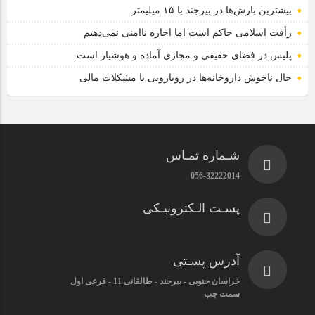
بیشترین بارش‌ها در بیرجند با ۱۵ میلیمتر
رأفت اسلامی حاکم است اما اجازه ناامنی نمی‌دهیم
پلیس در فضای حقیقی و مجازی آماده و هوشیار است
حال ناخوش داروخانه‌ها در رویارویی با مشکلات مالی
شـماره تمـاس
056-32222014
پسـت الـکترونیـکی
آدرس پسـتی
خراسان جنوبی - بیرجند - طالقانی 11 - فرعی اول
سمت چپ