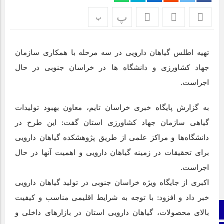
اپلیکیشن «جعبه شادی کودکان»، محصول جدید سازمان فضای
پ
پ
مجازی سراج مرکز خراسان جنوبی، با هدف ارائه محتوای دیجیتال
ایمن، آموزنده و جذاب برای رده سنی کودک منتشر شد.
تهیه اطلس گیاهان دارویی در سه مرحله با همکاری سازمان
نمایشگاه ایران و افغانستان در بیرجند؛ گام بلند توسعه اقتصادی +
تصاویر
جهاد کشاورزی و دانشگاه ها در خراسان جنوبی در حال
اجراست.
برای اولین بار از گونه اندمیک زاغ بور در بشرویه عکس برداری
شد
به گزارش پایگاه خبری خراسان تایم، معاون بهبود تولیدات
عفو بین الملل: فیفا و یوفا، اسرائیل را محروم کنند
گیاهی سازمان جهاد کشاورزی استان گفت: این طرح در
دانشگاه‌ها و مراکز علمی از طریق پژوهشکده گیاهان دارویی
برای تحقیقات در زمینه گیاهان دارویی و اهمیت آنها در حال
اجراست.
اکبری از جایگاه ویژه خراسان جنوبی در تولید گیاهان دارویی
خبر داد و افزود: با توجه به شرایط اقلیمی مناسب و کیفیت
صفحه نخست
بالای محصولات، گیاهان دارویی استان در بازار‌های داخلی و