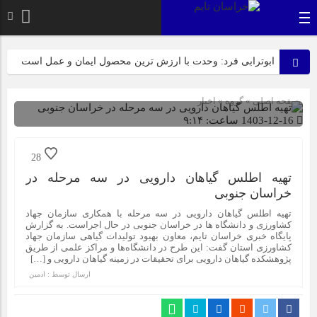
ابوترابی فرد: وحدت با ارزش ترین محصول ایمان و عمل است
بیرجند، میزبان لاله‌های بی‌نشان در روز عزای مادر
صفحه اصلی
» گروه »
اخبار
عرب زاده: آماده این تا میزبانی شایسته ای از پیکر مطهر شهدای
1403-12-16 ساعت: ۹:۱۴
گمنام داشته باشیم
شناسه : 2010
28
ازابتدای سالجاری صورت گرفت؛ روکش ۴۴۷ کیلومتر از
تهیه اطلس گیاهان دارویی در سه مرحله در
محورهای خراسان جنوبی
خراسان جنوبی
تهیه اطلس گیاهان دارویی در سه مرحله با همکاری سازمان جهاد
راهپیمایی باشکوه ۱۳ آبان در بیرجند؛ «متحد و استوار مقابل
کشاورزی و دانشگاه ها در خراسان جنوبی در حال اجراست. به گزارش
استکبار» + تصاویر
پایگاه خبری خراسان تایم، معاون بهبود تولیدات گیاهی سازمان جهاد
کشاورزی استان گفت: این طرح در دانشگاه‌ها و مراکز علمی از طریق
پژوهشکده گیاهان دارویی برای تحقیقات در زمینه گیاهان دارویی و […]
نیازمند رویکردی کارآفرینانه به فعالیت‌های پژوهشی در زمینه
ارسال توسط :
ادمین
گیاهان دارویی هستیم