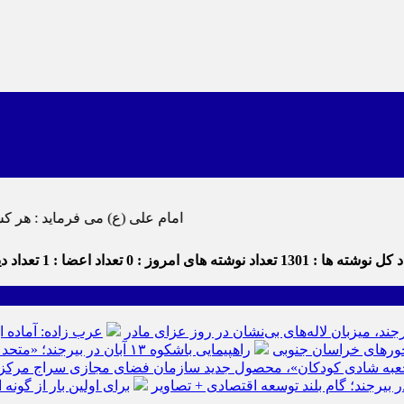
امام علی (ع) می فرماید : هر کس از خود بدگویی و انتقاد کند٬ خود را اصلاح کرده و هر کس خودستایی 
 کل نوشته ها : 1301
تعداد نوشته های امروز : 0
تعداد اعضا : 1
تعداد دید
رجند، میزبان لاله‌های بی‌نشان در روز عزای مادر
عرب زاده: آماده ا
راهپیمایی باشکوه ۱۳ آبان در بیرجند؛ «متحد و استوار مقابل استکبار» + تصاویر
عبه شادی کودکان»، محصول جدید سازمان فضای مجازی سراج مرکز خرا
ر بیرجند؛ گام بلند توسعه اقتصادی + تصاویر
برای اولین بار از گون