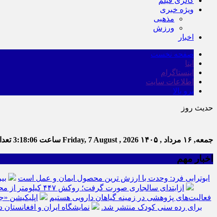
گالری فیلم
ویژه خبری
مذهبی
ورزش
اخبار
صفحه نخست
ایتا
اینستاگرام
اطلاعات سایت
برو بالا
حدیث روز
جمعه, ۱۶ مرداد , ۱۴۰۵
Friday, 7 August , 2026
ساعت
3:18:07
تعداد
اخبار مهم
ابوترابی فرد: وحدت با ارزش ترین محصول ایمان و عمل است
بی
ازابتدای سالجاری صورت گرفت؛ روکش ۴۴۷ کیلومتر از محورهای خراسان جنوبی
فعالیت‌های پژوهشی در زمینه گیاهان دارویی هستیم
اپلیکیشن «ج
برای رده سنی کودک منتشر شد.
نمایشگاه ایران و افغانستان د