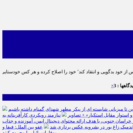
نماید٬ پس به تحقیق خویش را تباه نموده است.
گاهها : 3
×
ین تا میزبانی شایسته ای از پیکر مطهر شهدای گمنام داشته باشیم
نیازمند رویکردی کارآفرینانه به
سان جنوبی، با هدف ارائه محتوای دیجیتال ایمن، آموزنده و جذاب
ه اندمیک زاغ بور در بشرویه عکس برداری شد
عفو بین الملل: فیفا و
یوفا، اسرائیل را محروم کنند