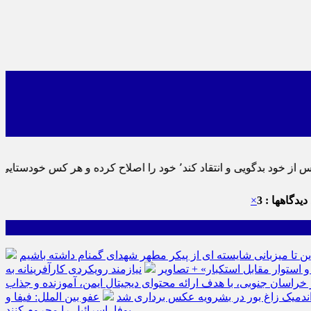
 نماید٬ پس به تحقیق خویش را تباه نموده است.
دیدگاهها : 3
×
ین تا میزبانی شایسته ای از پیکر مطهر شهدای گمنام داشته باشیم
نیازمند رویکردی کارآفرینانه به
سان جنوبی، با هدف ارائه محتوای دیجیتال ایمن، آموزنده و جذاب
ه اندمیک زاغ بور در بشرویه عکس برداری شد
عفو بین الملل: فیفا و
یوفا، اسرائیل را محروم کنند