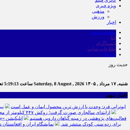
گالری فیلم
ویژه خبری
مذهبی
ورزش
اخبار
صفحه نخست
ایتا
اینستاگرام
اطلاعات سایت
برو بالا
حدیث روز
شنبه, ۱۷ مرداد , ۱۴۰۵
Saturday, 8 August , 2026
ساعت
5:19:14
تعد
اخبار مهم
ابوترابی فرد: وحدت با ارزش ترین محصول ایمان و عمل است
بی
ازابتدای سالجاری صورت گرفت؛ روکش ۴۴۷ کیلومتر از محورهای خراسان جنوبی
فعالیت‌های پژوهشی در زمینه گیاهان دارویی هستیم
اپلیکیشن «ج
برای رده سنی کودک منتشر شد.
نمایشگاه ایران و افغانستان د