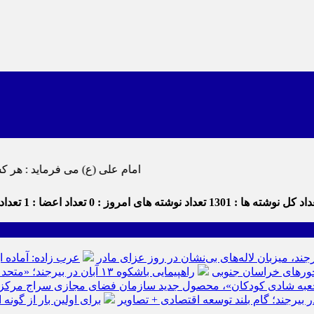
امام علی (ع) می فرماید : هر کس از خود بدگویی و انتقاد کند٬ خود را اصلاح کرده و هر کس خودستایی
اد کل نوشته ها : 1301
تعداد نوشته های امروز : 0
تعداد اعضا : 1
تعداد 
رجند، میزبان لاله‌های بی‌نشان در روز عزای مادر
عرب زاده: آماده ا
راهپیمایی باشکوه ۱۳ آبان در بیرجند؛ «متحد و استوار مقابل استکبار» + تصاویر
عبه شادی کودکان»، محصول جدید سازمان فضای مجازی سراج مرکز خرا
ر بیرجند؛ گام بلند توسعه اقتصادی + تصاویر
برای اولین بار از گون